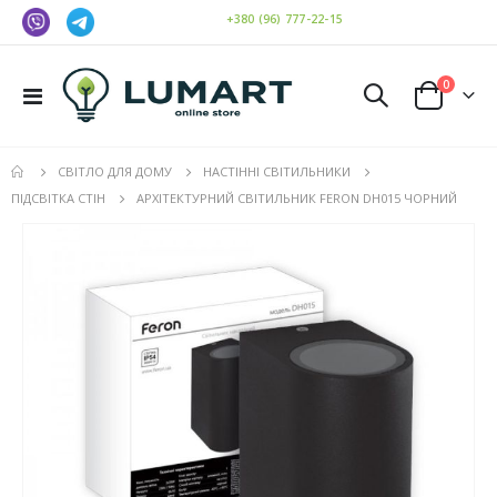
+380 (96) 777-22-15
елемен
0
Toggle
Cart
Nav
СВІТЛО ДЛЯ ДОМУ
НАСТІННІ СВІТИЛЬНИКИ
АРХІТЕКТУРНИЙ СВІТИЛЬНИК FERON DH015 ЧОРНИЙ
ПІДСВІТКА СТІН
Перейти
до
кінця
галереї
зображень