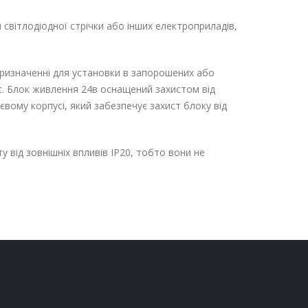
світлодіодної стрічки або інших електроприладів,
 призначенні для установки в запорошених або
с. Блок живлення 24в оснащений захистом від
євому корпусі, який забезпечує захист блоку від
 від зовнішніх впливів IP20, тобто вони не