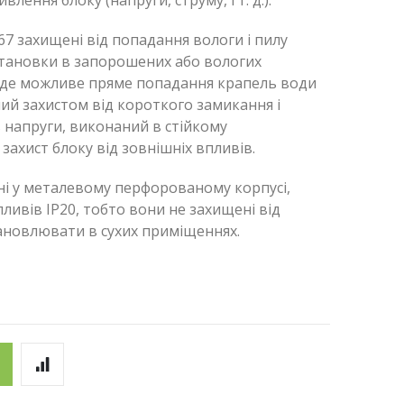
ення блоку (напруги, струму, і т. д.).
67 захищені від попадання вологи і пилу
становки в запорошених або вологих
 де можливе пряме попадання крапель води
ий захистом від короткого замикання і
 напруги, виконаний в стійкому
захист блоку від зовнішніх впливів.
і у металевому перфорованому корпусі,
пливів IP20, тобто вони не захищені від
тановлювати в сухих приміщеннях.