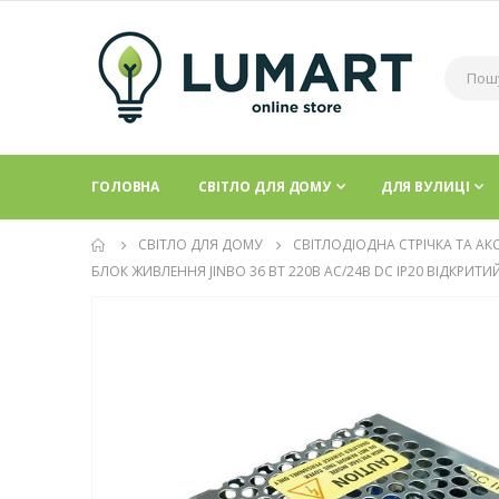
ГОЛОВНА
СВІТЛО ДЛЯ ДОМУ
ДЛЯ ВУЛИЦІ
СВІТЛО ДЛЯ ДОМУ
СВІТЛОДІОДНА СТРІЧКА ТА АК
БЛОК ЖИВЛЕННЯ JINBO 36 ВТ 220В AC/24В DC IP20 ВІДКРИТИ
Перейти
до
кінця
галереї
зображень