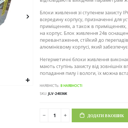
відповідають вихідним параметрам живл
Блоки живлення зі ступенем захисту IP
всередину корпусу, призначенні для у
приміщеннях, а також в приміщеннях,
на корпус. Блок живлення 24в оснащен
перевантаження, стійкий до перепадів
алюмінієвому корпусі, який забезпечує 
Негерметичні блоки живлення виконан
мають ступінь захисту від зовнішніх в
попадання пилу і вологи, їх можна вс
НАЯВНІСТЬ:
В НАЯВНОСТІ
SKU
JLV-24036K
ДОДАТИ В КОШИК