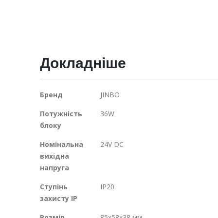
початку
галереї
зображень
Докладніше
Докладніше
Бренд
JINBO
Потужність
36W
блоку
Номінальна
24V DC
вихідна
напруга
Ступінь
IP20
захисту IP
Розмір
85х58х38 мм