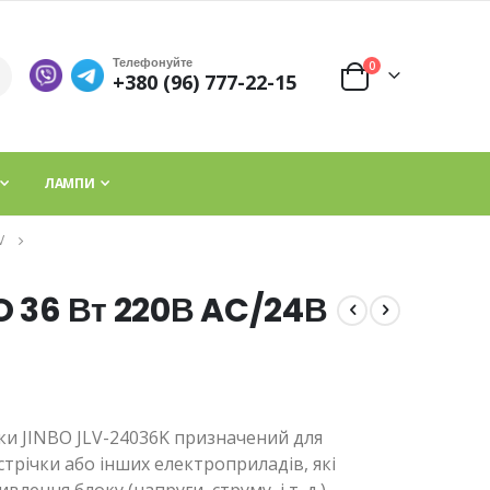
Телефонуйте
елементи
0
+380 (96) 777-22-15
Cart
ЛАМПИ
V
O 36 Вт 220В AC/24В
ки JINBO
JLV-24036K
призначений для
трічки або інших електроприладів, які