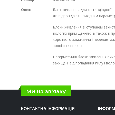
Опис
Блок живлення для світлодіодної с
які відповідають вихідним параметр
Блоки живлення зі ступенем захист
вологих приміщеннях, а також в п
короткого замикання і перевантаже
зовнішніх впливів.
Негерметичні блоки живлення викон
захищені від попадання пилу і вол
Ми на зв'язку
КОНТАКТНА ІНФОРМАЦІЯ
ІНФОРМ