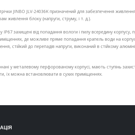
трічки JINBO
JLV-24036K
призначений для забезпечення живлення 
ам живлення блоку (напруги, струму, і т. д.).
у IP67 захищені від попадання вологи і пилу всередину корпусу,
риміщеннях, де можливе пряме попадання крапель води на корпу
ння, стійкий до перепадів напруги, виконаний в стійкому алюміні
ані у металевому перфорованому корпусі, мають ступінь захисту
оги, їх можна встановлювати в сухих приміщеннях.
АЦІЯ