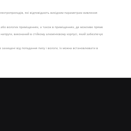
 електроприладів, які відповідають вихідним параметрам живлення
х або вологих приміщеннях, а також в приміщеннях, де можливе пряме
напруги, виконаний в стійкому алюмінієвому корпусі, який забезпечує
е захищені від попадання пилу і вологи, їх можна встановлювати в