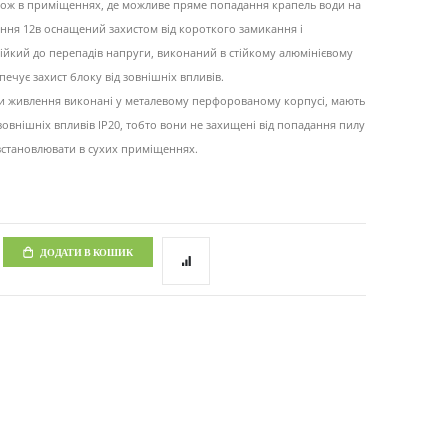
кож в приміщеннях, де можливе пряме попадання крапель води на
ння 12в оснащений захистом від короткого замикання і
ійкий до перепадів напруги, виконаний в стійкому алюмінієвому
печує захист блоку від зовнішніх впливів.
и живлення виконані у металевому перфорованому корпусі, мають
 зовнішніх впливів IP20, тобто вони не захищені від попадання пилу
 встановлювати в сухих приміщеннях.
ДОДАТИ В КОШИК