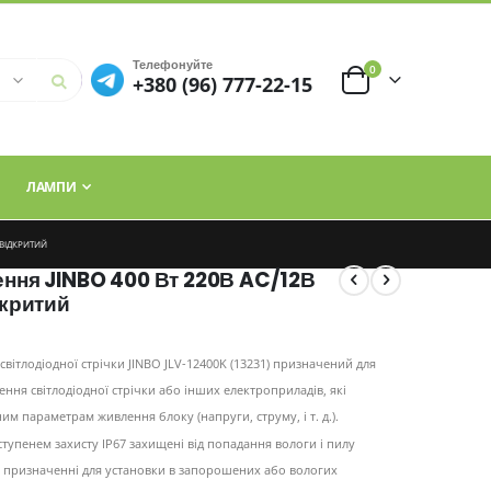
Телефонуйте
елементи
0
+380 (96) 777-22-15
Cart
ЛАМПИ
 ВІДКРИТИЙ
ння JINBO 400 Вт 220В AC/12В
дкритий
світлодіодної стрічки JINBO
JLV-12400K (13231) призначений для
ння світлодіодної стрічки або інших електроприладів, які
им параметрам живлення блоку (напруги, струму, і т. д.).
ступенем захисту IP67 захищені від попадання вологи і пилу
, призначенні для установки в запорошених або вологих