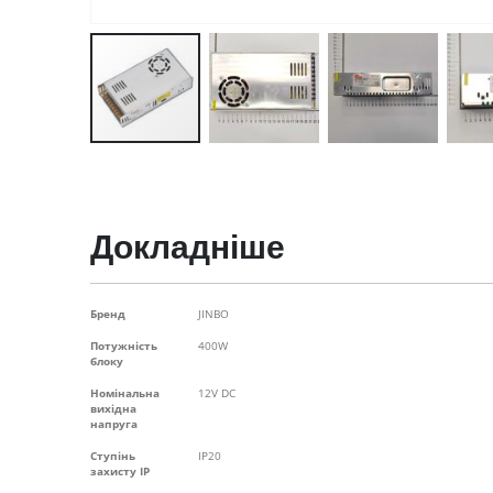
Перейти
до
початку
галереї
зображень
Докладніше
Докладніше
Бренд
JINBO
Потужність
400W
блоку
Номінальна
12V DC
вихідна
напруга
Ступінь
IP20
захисту IP