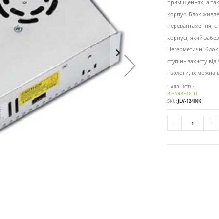
приміщеннях, а та
корпус. Блок живле
перевантаження, ст
корпусі, який забез
Негерметичні блок
ступінь захисту від
і вологи, їх можна
НАЯВНІСТЬ:
В НАЯВНОСТІ
SKU
JLV-12400K