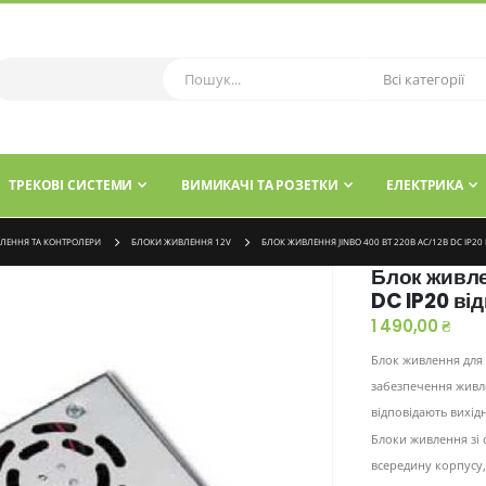
ТРЕКОВІ СИСТЕМИ
ВИМИКАЧІ ТА РОЗЕТКИ
ЕЛЕКТРИКА
ЛЕННЯ ТА КОНТРОЛЕРИ
БЛОКИ ЖИВЛЕННЯ 12V
БЛОК ЖИВЛЕННЯ JINBO 400 ВТ 220В AC/12В DC IP20
Блок живле
DC IP20 ві
1 490,00 ₴
Блок живлення для 
забезпечення живле
відповідають вихідн
Блоки живлення зі 
всередину корпусу