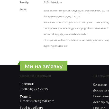
Розмір
215х114х49 мм
Опис
Блок живлення для світлодіодної стрічки JINBO
JLV-1
блоку (напруги, струму, і т. д.).
Блоки живлення зі ступенем захисту IP67 захищені в
попадання крапель води на корпус. Блок живлення 12
захист блоку від зовнішніх впливів.
Негерметичні блоки живлення виконані у металевому 
сухих приміщеннях.
Ми на зв'язку
КОНТАКТНА ІНФОРМАЦІЯ
ІНФОРМАЦІЯ
Телефон:
Контакти
+380 (96) 777-22-15
Доставка 
Поверненн
Пошта:
lumart2026@gmail.com
Договір п
Графік роботи:
Про нас