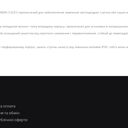
2400K (13231) призначений для забезпечення живлення світлодіодної стрічки або інших
ід попадання вологи і пилу всередину корпусу, призначенні для установки в запорошени
в оснащений захистом від короткого замикання і перевантаження, стійкий до перепадів 
перфорованому корпусі, мають ступінь захисту від зовнішніх впливів IP20, тобто вони н
та оплата
я та обмін
ублічної оферти