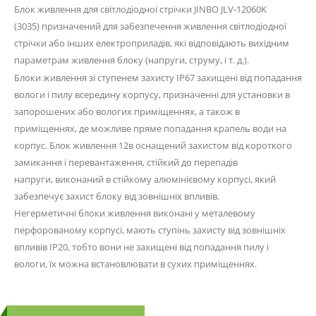
Блок живлення для світлодіодної стрічки JINBO
JLV-12060K
(3035)
призначений для забезпечення живлення світлодіодної
стрічки або інших електроприладів, які відповідають вихідним
параметрам живлення блоку (напруги, струму, і т. д.).
Блоки живлення зі ступенем захисту IP67 захищені від попадання
вологи і пилу всередину корпусу, призначенні для установки в
запорошених або вологих приміщеннях, а також в
приміщеннях, де можливе пряме попадання крапель води на
корпус. Блок живлення 12в оснащений захистом від короткого
замикання і перевантаження, стійкий до перепадів
напруги, виконаний в стійкому алюмінієвому корпусі, який
забезпечує захист блоку від зовнішніх впливів.
Негерметичні блоки живлення виконані у металевому
перфорованому корпусі, мають ступінь захисту від зовнішніх
впливів IP20, тобто вони не захищені від попадання пилу і
вологи, їх можна встановлювати в сухих приміщеннях.