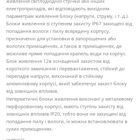
живлення світлодіодної стрічки або інших
електроприладів, які відповідають вихідним
параметрам живлення блоку (напруги, струму, і т. д.).
Блоки живлення зі ступенем захисту IP67 захищені від
попадання вологи і пилу всередину корпусу,
призначенні для установки в запорошених або
вологих приміщеннях, а також в приміщеннях, де
можливе пряме попадання крапель води на корпус.
Блок живлення 12в оснащений захистом від
короткого замикання і перевантаження, стійкий до
перепадів напруги, виконаний в стійкому
алюмінієвому корпусі, який забезпечує захист блоку
від зовнішніх впливів.
Негерметичні блоки живлення виконані у металевому
перфорованому корпусі, мають ступінь захисту від
зовнішніх впливів IP20, тобто вони не захищені від
попадання пилу і вологи, їх можна встановлювати в
сухих приміщеннях.
НАЯВНІСТЬ: