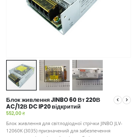
Перейти
Блок живлення JINBO 60 Вт 220В
до
AC/12В DC IP20 відкритий
початку
галереї
552,00 ₴
зображень
Блок живлення для світлодіодної стрічки JINBO
JLV-
12060K (3035)
призначений для забезпечення