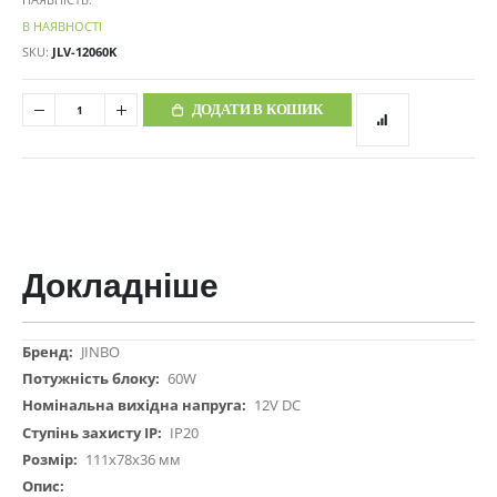
В НАЯВНОСТІ
SKU
JLV-12060K
ДОДАТИ В КОШИК
Докладніше
Докладніше
JINBO
60W
12V DC
IP20
111х78х36 мм