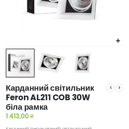
Перейти
Карданний світильник
до
початку
Feron AL211 COB 30W
галереї
біла рамка
зображень
1 413,00 ₴
Карданний (регульований) світлодіодний