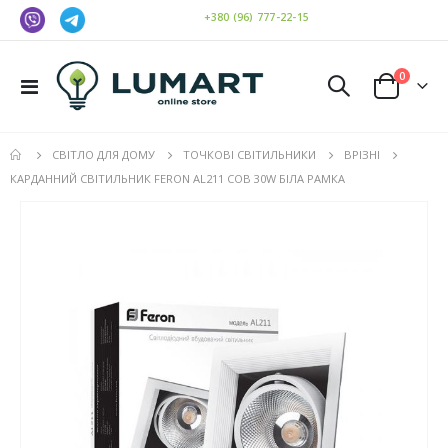
+380 (96) 777-22-15
елемен
0
Toggle
Cart
Nav
СВІТЛО ДЛЯ ДОМУ
ТОЧКОВІ СВІТИЛЬНИКИ
ВРІЗНІ
КАРДАННИЙ СВІТИЛЬНИК FERON AL211 COB 30W БІЛА РАМКА
Перейти
до
кінця
галереї
зображень