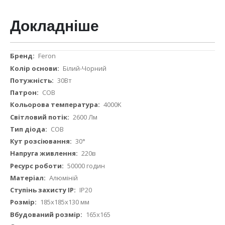
Докладніше
Докладніше
Feron
Білий-Чорний
30Вт
COB
4000K
2600 Лм
COB
30°
220в
50000 годин
Алюміній
IP20
185х185х130 мм
165х165