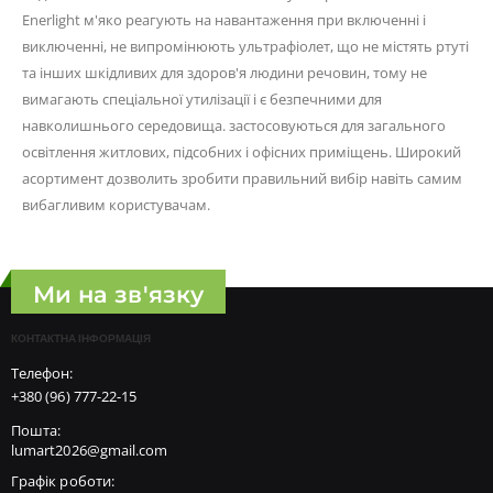
Enerlight м'яко реагують на навантаження при включенні і
виключенні, не випромінюють ультрафіолет, що не містять ртуті
та інших шкідливих для здоров'я людини речовин, тому не
вимагають спеціальної утилізації і є безпечними для
навколишнього середовища. застосовуються для загального
освітлення житлових, підсобних і офісних приміщень. Широкий
асортимент дозволить зробити правильний вибір навіть самим
вибагливим користувачам.
Ми на зв'язку
КОНТАКТНА ІНФОРМАЦІЯ
Телефон:
+380 (96) 777-22-15
Пошта:
lumart2026@gmail.com
Графік роботи: