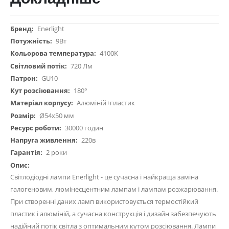
Докладніше
Enerlight
9Вт
4100K
720 Лм
GU10
180°
Алюміній+пластик
Ø54х50 мм
30000 годин
220в
2 роки
Світлодіодні лампи Enerlight - це сучасна і найкраща заміна
галогеновим, люмінесцентним лампам і лампам розжарювання.
При створенні даних ламп використовується термостійкий
пластик і алюміній, а сучасна конструкція і дизайн забезпечують
надійний потік світла з оптимальним кутом розсіювання. Лампи