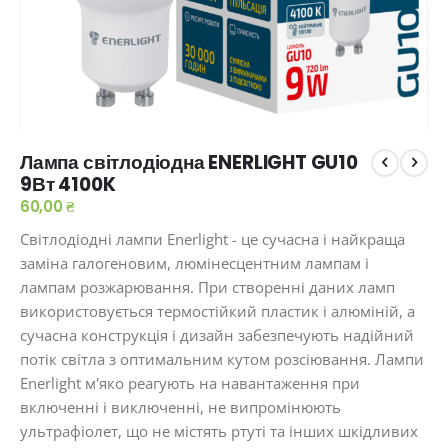
Перейти
Лампа світлодіодна ENERLIGHT GU10
до
9Вт 4100K
початку
галереї
60,00 ₴
зображень
Світлодіодні лампи Enerlight - це сучасна і найкраща
заміна галогеновим, люмінесцентним лампам і
лампам розжарювання. При створенні даних ламп
використовується термостійкий пластик і алюміній, а
сучасна конструкція і дизайн забезпечують надійний
потік світла з оптимальним кутом розсіювання. Лампи
Enerlight м'яко реагують на навантаження при
включенні і виключенні, не випромінюють
ультрафіолет, що не містять ртуті та інших шкідливих