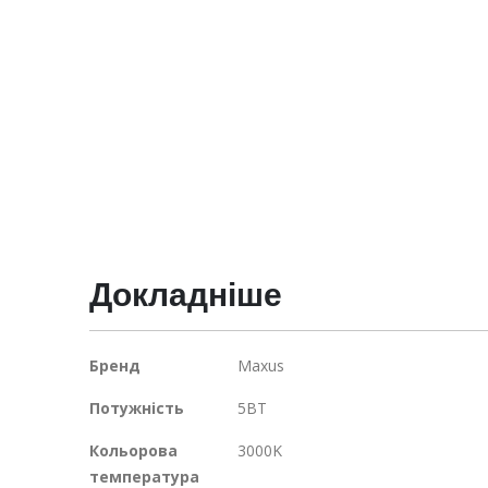
галереї
зображень
Докладніше
Докладніше
Бренд
Maxus
Потужність
5ВТ
Кольорова
3000K
температура