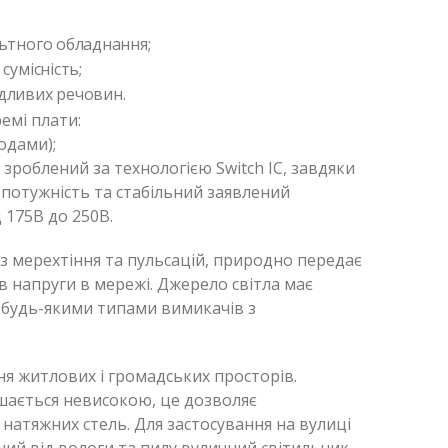
ьтного обладнання;
сумісність;
дливих речовин.
емі плати:
іодами);
 зроблений за технологією Switch IC, завдяки
 потужність та стабільний заявлений
д 175В до 250В.
з мерехтіння та пульсацій, природно передає
ів напруги в мережі. Джерело світла має
з будь-якими типами вимикачів з
я житлових і громадських просторів.
шається невисокою, це дозволяє
і натяжних стель. Для застосування на вулиці
ий від вологи та пилу вуличний світильник.