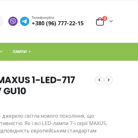
Телефонуйте
елементи
0
+380 (96) 777-22-15
Cart
ЛАМПИ
MAXUS 1-LED-717
 GU10
 джерело світла нового покоління, що
вністю. Як і всі LED-лампи 7-ї серії MAXUS,
ідповідність європейським стандартам