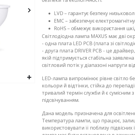
безпеки та екологічності:
LVD – гарантує безпеку низьковол
EMC – забезпечує електромагнітну 
RoHS – обмежує використання шкі
Світлодіодна лампа MAXUS має дві окр
- одна плата LED PCB (плата зі світлод
- друга плата DRIVER PCB - це драйвер,
якій підтримується стабільна заявлена
світловий потік у діапазоні напруги ві
LED-лампа випромінює рівне світло бе
кольори й відтінки, стійка до перепад
тривалий термін служби й є сумісним 
підсвічуванням.
Дана модель призначена для освітленн
Температура лампи, що працює, зали
використовувати її поблизу підвісних 
лампа має бути встановлена в захищен