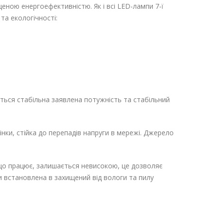
еною енергоефективністю. Як і всі LED-лампи 7-ї
та екологічності:
ується стабільна заявлена потужність та стабільний
інки, стійка до перепадів напруги в мережі. Джерело
що працює, залишається невисокою, це дозволяє
ти встановлена в захищений від вологи та пилу