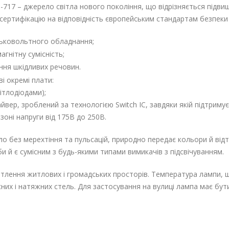
717 – джерело світла нового покоління, що відрізняється підвищ
сертифікацію на відповідність європейським стандартам безпеки 
зьковольтного обладнання;
гнітну сумісність;
ня шкідливих речовин.
і окремі плати:
ітлодіодами);
айвер, зроблений за технологією Switch IC, завдяки якій підтрим
зоні напруги від 175В до 250В.
о без мерехтіння та пульсацій, природно передає кольори й відт
и й є сумісним з будь-якими типами вимикачів з підсвічуванням.
ітлення житлових і громадських просторів. Температура лампи, 
сних і натяжних стель. Для застосування на вулиці лампа має бу