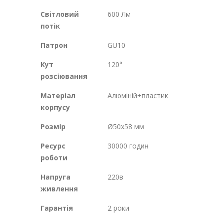
Світловий
600 Лм
потік
Патрон
GU10
Кут
120°
розсіювання
Матеріал
Алюміній+пластик
корпусу
Розмір
Ø50х58 мм
Ресурс
30000 годин
роботи
Напруга
220в
живлення
Гарантія
2 роки