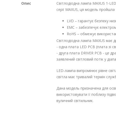
Опис
Світлодіодна лампа MAXUS 1-LED-
серії MAXUS, ця модель пройшла 
LVD – гарантує безпеку ни
EMC – забезпечує електрома
RoHS – обмежує використан
Світлодіодна лампа MAXUS має дв
- одна плата LED PCB (плата зі св
- друга плата DRIVER PCB - це др
заявлений світловий потік у діапа
LED-лампа випромінює рівне світл
світла має тривалий термін служб
Дана модель призначена для осв
використовувати її поблизу підві
вуличний світильник.