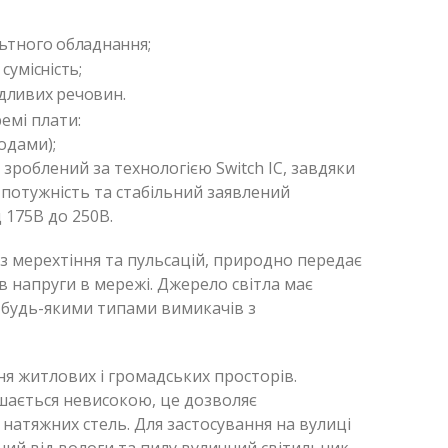
ьтного обладнання;
сумісність;
дливих речовин.
емі плати:
іодами);
 зроблений за технологією Switch IC, завдяки
 потужність та стабільний заявлений
д 175В до 250В.
з мерехтіння та пульсацій, природно передає
ів напруги в мережі. Джерело світла має
з будь-якими типами вимикачів з
я житлових і громадських просторів.
шається невисокою, це дозволяє
і натяжних стель. Для застосування на вулиці
ий від вологи та пилу вуличний світильник.