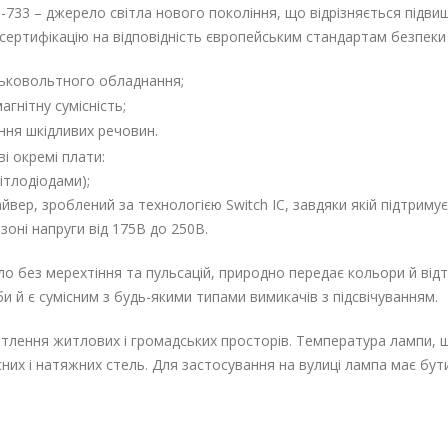
733 – джерело світла нового покоління, що відрізняється підвищ
сертифікацію на відповідність європейським стандартам безпеки 
зьковольтного обладнання;
гнітну сумісність;
ня шкідливих речовин.
і окремі плати:
ітлодіодами);
айвер, зроблений за технологією Switch IC, завдяки якій підтрим
зоні напруги від 175В до 250В.
о без мерехтіння та пульсацій, природно передає кольори й відт
и й є сумісним з будь-якими типами вимикачів з підсвічуванням.
ітлення житлових і громадських просторів. Температура лампи, 
сних і натяжних стель. Для застосування на вулиці лампа має бу