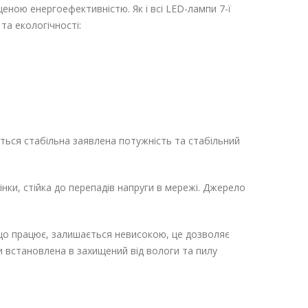
еною енергоефективністю. Як і всі LED-лампи 7-ї
та екологічності:
ується стабільна заявлена потужність та стабільний
інки, стійка до перепадів напруги в мережі. Джерело
що працює, залишається невисокою, це дозволяє
ти встановлена в захищений від вологи та пилу