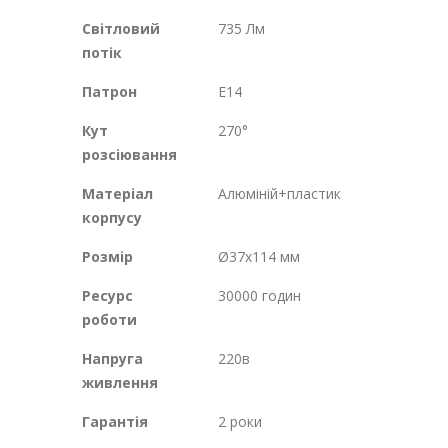
Світловий
735 Лм
потік
Патрон
E14
Кут
270°
розсіювання
Матеріал
Алюміній+пластик
корпусу
Розмір
Ø37х114 мм
Ресурс
30000 годин
роботи
Напруга
220в
живлення
Гарантія
2 роки