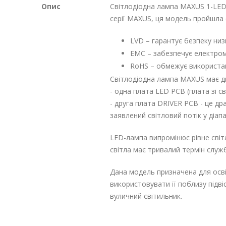
Опис
Світлодіодна лампа MAXUS 1-LED-
серії MAXUS, ця модель пройшла 
LVD – гарантує безпеку ни
EMC – забезпечує електрома
RoHS – обмежує використан
Світлодіодна лампа MAXUS має дв
- одна плата LED PCB (плата зі св
- друга плата DRIVER PCB - це др
заявлений світловий потік у діапа
LED-лампа випромінює рівне світл
світла має тривалий термін служб
Дана модель призначена для осв
використовувати її поблизу підві
вуличний світильник.