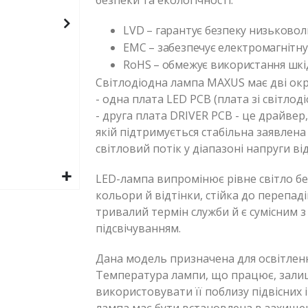
безпеки та екологічності:
LVD – гарантує безпеку низьковол
EMC – забезпечує електромагнітну 
RoHS – обмежує використання шкі
Світлодіодна лампа MAXUS має дві окр
- одна плата LED PCB (плата зі світлод
- друга плата DRIVER PCB - це драйвер,
якій підтримується стабільна заявлена
світловий потік у діапазоні напруги ві
LED-лампа випромінює рівне світло бе
кольори й відтінки, стійка до перепад
тривалий термін служби й є сумісним 
підсвічуванням.
Дана модель призначена для освітленн
Температура лампи, що працює, зали
використовувати її поблизу підвісних 
лампа має бути встановлена в захищен