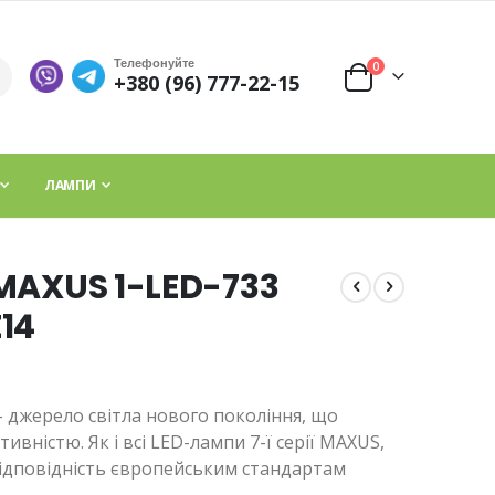
Телефонуйте
елементи
0
+380 (96) 777-22-15
Cart
ЛАМПИ
 MAXUS 1-LED-733
14
 джерело світла нового покоління, що
вністю. Як і всі LED-лампи 7-ї серії MAXUS,
ідповідність європейським стандартам