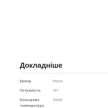
галереї
зображень
Докладніше
Докладніше
Бренд
Maxus
Потужність
7ВТ
Кольорова
3000K
температура