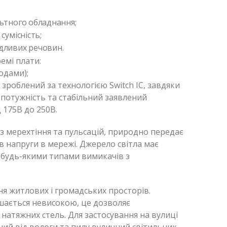
ьтного обладнання;
сумісність;
дливих речовин.
емі плати:
іодами);
 зроблений за технологією Switch IC, завдяки
 потужність та стабільний заявлений
д 175В до 250В.
з мерехтіння та пульсацій, природно передає
ів напруги в мережі. Джерело світла має
з будь-якими типами вимикачів з
я житлових і громадських просторів.
шається невисокою, це дозволяє
і натяжних стель. Для застосування на вулиці
ий від вологи та пилу вуличний світильник.