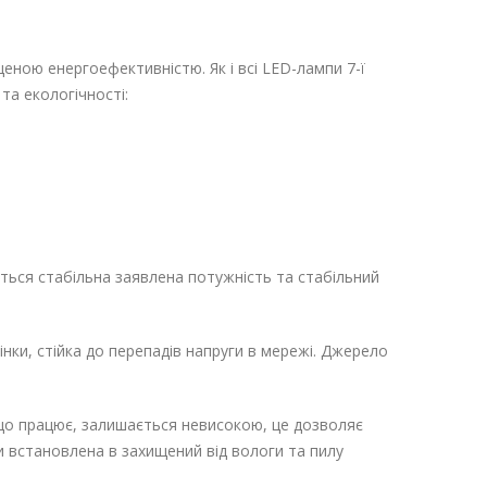
еною енергоефективністю. Як і всі LED-лампи 7-ї
та екологічності:
ується стабільна заявлена потужність та стабільний
інки, стійка до перепадів напруги в мережі. Джерело
що працює, залишається невисокою, це дозволяє
ти встановлена в захищений від вологи та пилу