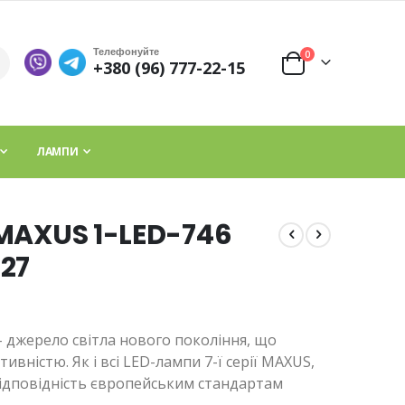
Телефонуйте
елементи
0
+380 (96) 777-22-15
Cart
ЛАМПИ
 MAXUS 1-LED-746
E27
 джерело світла нового покоління, що
вністю. Як і всі LED-лампи 7-ї серії MAXUS,
ідповідність європейським стандартам