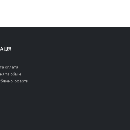
АЦІЯ
та оплата
я та обмін
ублічної оферти