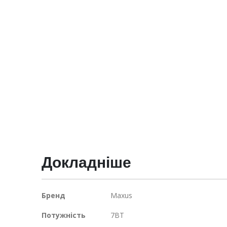
галереї
зображень
Докладніше
Докладніше
Бренд
Maxus
Потужність
7ВТ