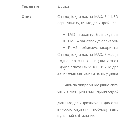
Гарантія
2 роки
Опис
Світлодіодна лампа MAXUS 1-LED-
серії MAXUS, ця модель пройшла 
LVD – гарантує безпеку ни
EMC – забезпечує електрома
RoHS – обмежує використан
Світлодіодна лампа MAXUS має дв
- одна плата LED PCB (плата зі св
- друга плата DRIVER PCB - це др
заявлений світловий потік у діапа
LED-лампа випромінює рівне світл
світла має тривалий термін служб
Дана модель призначена для осв
використовувати її поблизу підві
вуличний світильник.