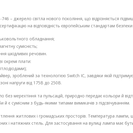
746 – джерело світла нового покоління, що відрізняється підвищ
сертифікацію на відповідність європейським стандартам безпеки 
зьковольтного обладнання;
гнітну сумісність;
ня шкідливих речовин.
і окремі плати:
ітлодіодами);
айвер, зроблений за технологією Switch IC, завдяки якій підтрим
зоні напруги від 175В до 250В.
о без мерехтіння та пульсацій, природно передає кольори й відт
и й є сумісним з будь-якими типами вимикачів з підсвічуванням.
ітлення житлових і громадських просторів. Температура лампи, 
сних і натяжних стель. Для застосування на вулиці лампа має бу