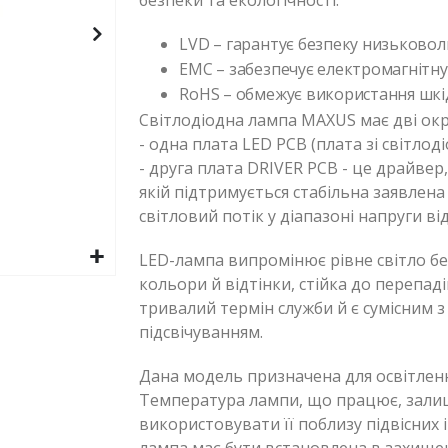
безпеки та екологічності:
LVD – гарантує безпеку низьковол
EMC – забезпечує електромагнітну 
RoHS – обмежує використання шкі
Світлодіодна лампа MAXUS має дві окр
- одна плата LED PCB (плата зі світлод
- друга плата DRIVER PCB - це драйвер,
якій підтримується стабільна заявлена
світловий потік у діапазоні напруги ві
LED-лампа випромінює рівне світло бе
кольори й відтінки, стійка до перепад
тривалий термін служби й є сумісним 
підсвічуванням.
Дана модель призначена для освітленн
Температура лампи, що працює, зали
використовувати її поблизу підвісних 
лампа має бути встановлена в захищен