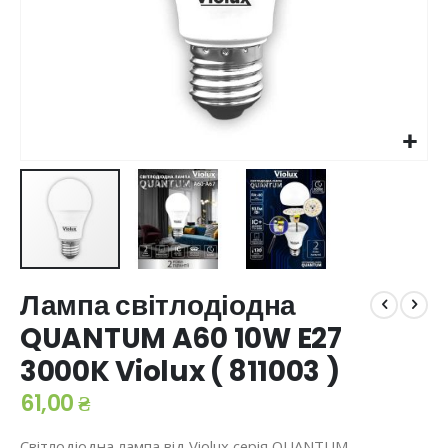
Перейти
Лампа світлодіодна
до
початку
QUANTUM A60 10W E27
галереї
3000K Violux ( 811003 )
зображень
61,00 ₴
Світлодіодна лампа від
Violux серія QUANTUM
–