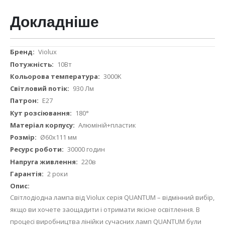
Докладніше
Докладніше
Violux
10Вт
3000K
930 Лм
Е27
180°
Алюміній+пластик
Ø60х111 мм
30000 годин
220в
2 роки
Світлодіодна лампа від
Violux серія QUANTUM
– відмінний вибір,
якщо ви хочете заощадити і отримати якісне освітлення. В
процесі виробництва лінійки сучасних ламп QUANTUM були