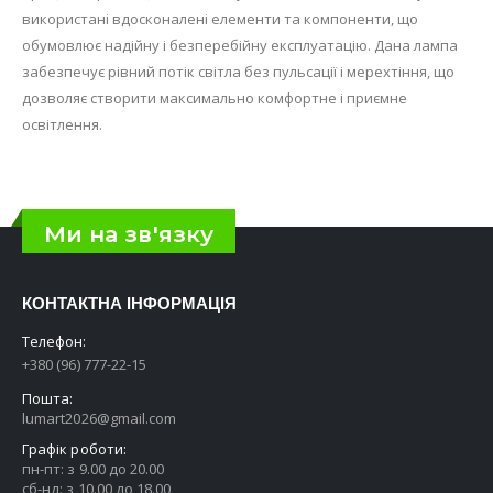
використані вдосконалені елементи та компоненти, що
обумовлює надійну і безперебійну експлуатацію. Дана лампа
забезпечує рівний потік світла без пульсації і мерехтіння, що
дозволяє створити максимально комфортне і приємне
освітлення.
Ми на зв'язку
КОНТАКТНА ІНФОРМАЦІЯ
Телефон:
+380 (96) 777-22-15
Пошта:
lumart2026@gmail.com
Графік роботи:
пн-пт: з 9.00 до 20.00
сб-нд: з 10.00 до 18.00