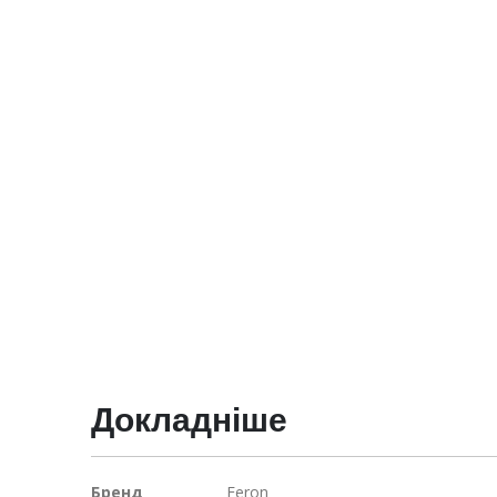
Докладніше
Докладніше
Бренд
Feron