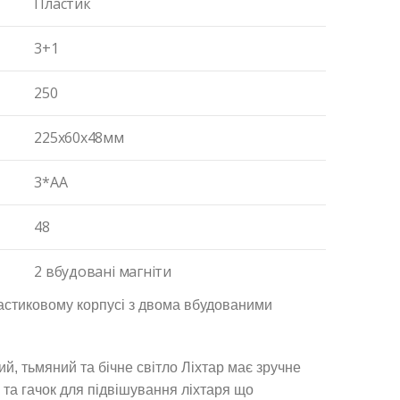
Пластик
3+1
250
225х60х48мм
3*АА
48
2 вбудовані магніти
ластиковому корпусі з двома вбудованими
й, тьмяний та бічне світло Ліхтар має зручне
та гачок для підвішування ліхтаря що