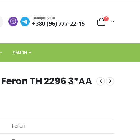
Телефонуйте
елементи
0
+380 (96) 777-22-15
Cart
ЛАМПИ
х Feron TH 2296 3*АА
Feron