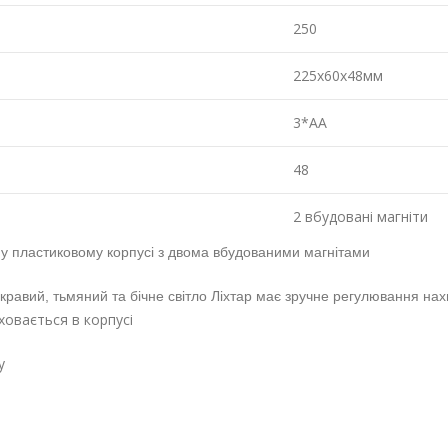
250
225х60х48мм
3*АА
48
2 вбудовані магніти
 у пластиковому корпусі з двома вбудованими магнітами
равий, тьмяний та бічне світло Ліхтар має зручне регулювання нах
ховається в корпусі
у