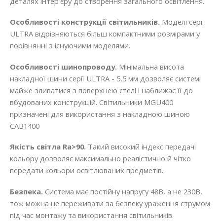
деталях інтер’єру до створення загального освітлення.
Особливості конструкції світильників.
Моделі серії
ULTRA відрізняються більш компактними розмірами у
порівнянні з існуючими моделями.
Особливості шинопроводу.
Мінімальна висота
накладної шини серії ULTRA - 5,5 мм дозволяє системі
майже зливатися з поверхнею стелі і наближає її до
вбудованих конструкцій. Світильники MGU400
призначені для використання з накладною шиною
CAB1400
Якість світла Ra>90.
Такий високий індекс передачі
кольору дозволяє максимально реалістично й чітко
передати кольори освітлюваних предметів.
Безпека.
Система має постійну напругу 48В, а не 230В,
тож можна не переживати за безпеку ураження струмом
під час монтажу та використання світильників.