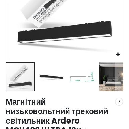
Перейти
Магнітний
до
початку
низьковольтний трековий
галереї
світильник Ardero
зображень