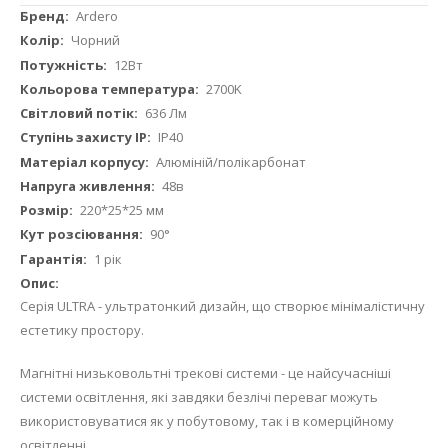
Докладніше
Ardero
Чорний
12Вт
2700K
636 Лм
IP40
Алюміній/полікарбонат
48в
220*25*25 мм
90°
1 рік
Серія ULTRA - ультратонкий дизайн, що створює мінімалістичну
естетику простору.
Магнітні низьковольтні трекові системи - це найсучасніші
системи освітлення, які завдяки безлічі переваг можуть
використовуватися як у побутовому, так і в комерційному
освітленні.