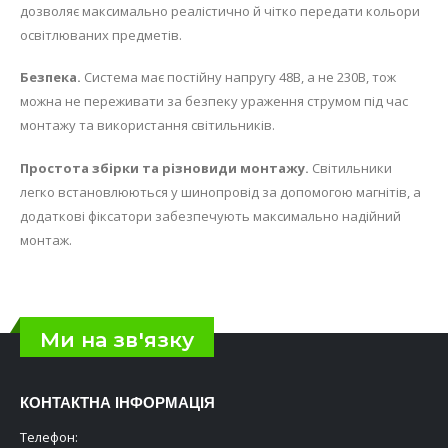
дозволяє максимально реалістично й чітко передати кольори
освітлюваних предметів.
Безпека.
Система має постійну напругу 48В, а не 230В, тож
можна не переживати за безпеку ураження струмом під час
монтажу та використання світильників.
Простота збірки та різновиди монтажу.
Світильники
легко встановлюються у шинопровід за допомогою магнітів, а
додаткові фіксатори забезпечують максимально надійний
монтаж.
Ми на зв'язку
КОНТАКТНА ІНФОРМАЦІЯ
Телефон: