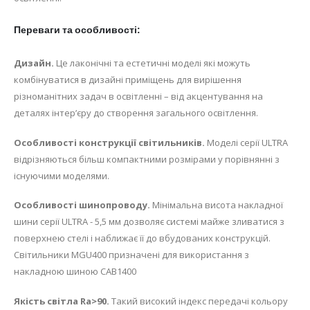
Переваги та особливості:
Дизайн.
Це лаконічні та естетичні моделі які можуть
комбінуватися в дизайні приміщень для вирішення
різноманітних задач в освітленні – від акцентування на
деталях інтер’єру до створення загального освітлення.
Особливості конструкції світильників.
Моделі серії ULTRA
відрізняються більш компактними розмірами у порівнянні з
існуючими моделями.
Особливості шинопроводу.
Мінімальна висота накладної
шини серії ULTRA - 5,5 мм дозволяє системі майже зливатися з
поверхнею стелі і наближає її до вбудованих конструкцій.
Світильники MGU400 призначені для використання з
накладною шиною CAB1400
Якість світла Ra>90.
Такий високий індекс передачі кольору