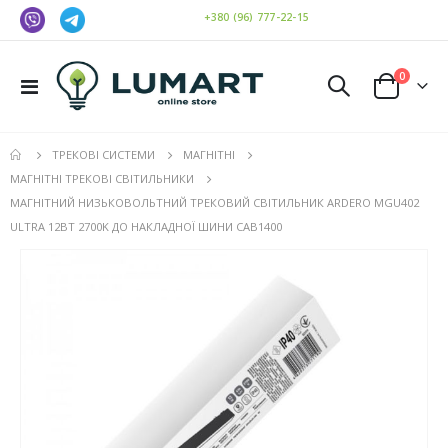
+380 (96) 777-22-15
елемен
0
Toggle
Cart
Nav
ТРЕКОВІ СИСТЕМИ
МАГНІТНІ
МАГНІТНІ ТРЕКОВІ СВІТИЛЬНИКИ
МАГНІТНИЙ НИЗЬКОВОЛЬТНИЙ ТРЕКОВИЙ СВІТИЛЬНИК ARDERO MGU402
ULTRA 12ВТ 2700K ДО НАКЛАДНОЇ ШИНИ CAB1400
Перейти
до
кінця
галереї
зображень