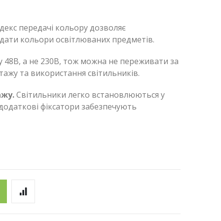
декс передачі кольору дозволяє
едати кольори освітлюваних предметів.
у 48В, а не 230В, тож можна не переживати за
тажу та використання світильників.
ажу.
Світильники легко встановлюються у
 додаткові фіксатори забезпечують