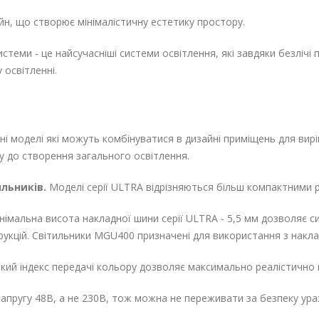
йн, що створює мінімалістичну естетику простору.
истеми - це найсучасніші системи освітлення, які завдяки безліч
 освітленні.
ні моделі які можуть комбінуватися в дизайні приміщень для виріш
ру до створення загального освітлення.
ильників.
Моделі серії ULTRA відрізняються більш компактними р
німальна висота накладної шини серії ULTRA - 5,5 мм дозволяє с
трукцій. Світильники MGU400 призначені для використання з на
кий індекс передачі кольору дозволяє максимально реалістично 
апругу 48В, а не 230В, тож можна не переживати за безпеку ур