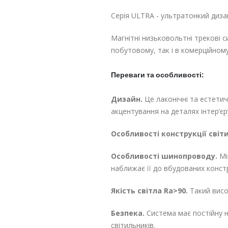
Серія ULTRA - ультратонкий диза
Магнітні низьковольтні трекові с
побутовому, так і в комерційному
Переваги та особливості:
Дизайн.
Це лаконічні та естетич
акцентування на деталях інтер’є
Особливості конструкції світ
Особливості шинопроводу.
Мі
наближає її до вбудованих конс
Якість світла Ra>90.
Такий висо
Безпека.
Система має постійну н
світильників.