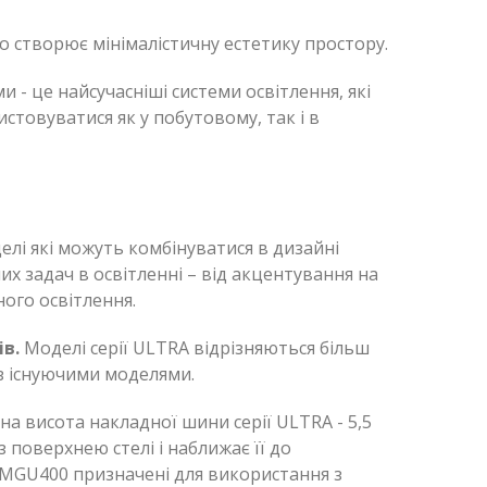
о створює мінімалістичну естетику простору.
и - це найсучасніші системи освітлення, які
стовуватися як у побутовому, так і в
елі які можуть комбінуватися в дизайні
х задач в освітленні – від акцентування на
ного освітлення.
ів.
Моделі серії ULTRA відрізняються більш
з існуючими моделями.
а висота накладної шини серії ULTRA - 5,5
 поверхнею стелі і наближає її до
 MGU400 призначені для використання з