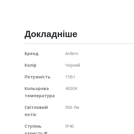
Докладніше
Докладніше
Бренд
Ardero
Колір
Чорний
Потужність
15Вт
Кольорова
4000K
температура
Світловий
900 Лм
потік
Ступінь
IP40
захисту IP