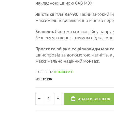
накладною шиною CAB1400
Якість світла Ra>90.
Такий високий ін
максимально реалістично й чітко пер
Безпека.
Система має постійну напруг
безпеку ураження струмом під час мон
Простота збірки та різновиди монт
шинопровід за допомогою магнітів, а
максимально надійний монтаж.
НАЯВНІСТЬ:
В НАЯВНОСТІ
SKU
80130
ДОДАТИ В КОШИК