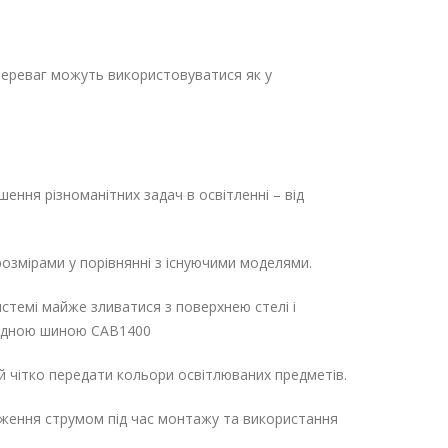
і переваг можуть використовуватися як у
ення різноманітних задач в освітленні – від
озмірами у порівнянні з існуючими моделями.
истемі майже зливатися з поверхнею стелі і
кладною шиною CAB1400
й чітко передати кольори освітлюваних предметів.
аження струмом під час монтажу та використання