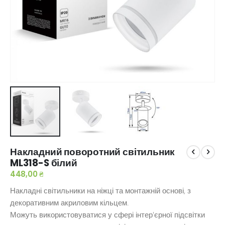
Перейти
Накладний поворотний світильник
до
ML318-S білий
початку
галереї
448,00 ₴
зображень
Накладні світильники на ніжці та монтажній основі, з
декоративним акриловим кільцем.
Можуть використовуватися у сфері інтер'єрної підсвітки