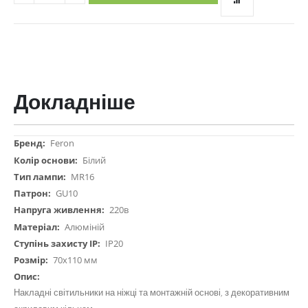
Докладніше
Докладніше
Feron
Білий
MR16
GU10
220в
Алюміній
IP20
70х110 мм
Накладні світильники на ніжці та монтажній основі, з декоративним