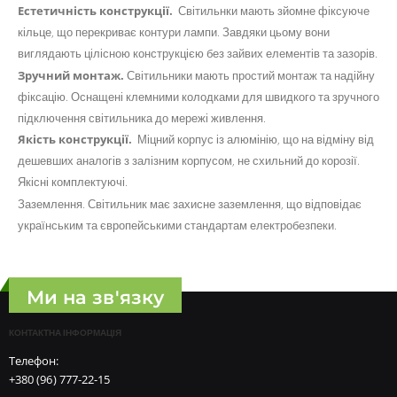
Естетичність конструкції.
Світильнки мають зйомне фіксуюче
кільце, що перекриває контури лампи. Завдяки цьому вони
виглядають цілісною конструкцією без зайвих елементів та зазорів.
Зручний монтаж.
Світильники мають простий монтаж та надійну
фіксацію. Оснащені клемними колодками для швидкого та зручного
підключення світильника до мережі живлення.
Якість конструкції.
Міцний корпус із алюмінію, що на відміну від
дешевших аналогів з залізним корпусом, не схильний до корозії.
Якісні комплектуючі.
Заземлення. Світильник має захисне заземлення, що відповідає
українським та європейськими стандартам електробезпеки.
Ми на зв'язку
КОНТАКТНА ІНФОРМАЦІЯ
Телефон:
+380 (96) 777-22-15