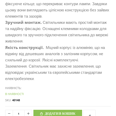
фіксуюче кільце, що перекриває контури лампи. Завдяки
цьому вони виглядають цілісною конструкцією без зайвих
елементів та зазорів.
Зручний монтаж.
Світильники мають простий монтаж
та надійну фіксацію. Оснащені клемними колодками для
швидкого та зручного підключення світильника до мережі
живлення.
Якість конструкції.
Міцний корпус із алюмінію, що на
відміну від дешевших аналогів з залізним корпусом, не
схильний до корозії. Якісні комплектуючі.
Заземлення. Світильник має захисне заземлення, що
відповідає українським та європейськими стандартам
електробезпеки.
НАЯВНІСТЬ:
В НАЯВНОСТІ
SKU
40148
ДОДАТИ В КОШИК