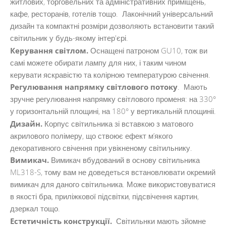
житлових, торговельних та адміністративних приміщень,
кафе, ресторанів, готелів тощо. Лаконічний універсальний
дизайн та компактні розміри дозволяють встановити такий
світильник у будь-якому інтер'єрі.
Керування світлом.
Оснащені патроном GU10, тож ви
самі можете обирати лампу для них, і таким чином
керувати яскравістю та колірною температурою свічення.
Регулювання напрямку світлового потоку
. Мають
зручне регулювання напрямку світлового променя: на 330°
у горизонтальній площині, на 180° у вертикальній площиніі.
Дизайн.
Корпус світильника зі вставкою з матового
акрилового полімеру, що ствоює ефект м’якого
декоративного свічення при увікненому світильнику.
Вимикач.
Вимикач вбудований в основу світильника
ML318-S, тому вам не доведеться встановлювати окремий
вимикач для даного світильника. Може використовуватися
в якості бра, приліжкової підсвітки, підсвічення картин,
дзеркал тощо.
Естетичність конструкції.
Світильнки мають зйомне