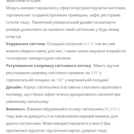
акриловим кільцем.
Можуть використовуватися у сфері інтер'єрної підсвітки житлових,
торговельних та адміністративних приміщень, кафе, ресторанів,
готелів тощо. Лаконічний універсальний дизайн та компактні
розміри дозволяють встановити такий світильник у будь-якому
інтер'єрі.
Керування світлом.
Оснащені патроном GU10, тож ви самі
можете обирати лампу для них, і таким чином керувати яскравістю
та колірною температурою свічення.
Регулювання напрямку світлового потоку
. Мають зручне
регулювання напрямку світлового променя: на 330° у
горизонтальній площині, на 180° у вертикальній площиніі.
Дизайн.
Корпус світильника зі вставкою з матового акрилового
полімеру, що ствоює ефект м’якого декоративного свічення при
увікненому світильнику.
Вимикач.
Вимикач вбудований в основу світильника ML318-S,
тому вам не доведеться встановлювати окремий вимикач для
даного світильника. Може використовуватися в якості бра,
приліжкової підсвітки, підсвічення картин, дзеркал тощо.