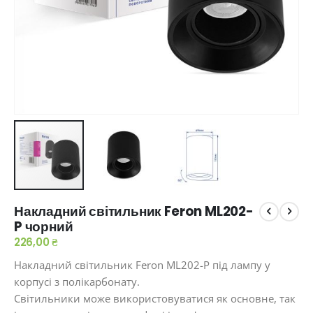
Перейти
Накладний світильник Feron ML202-
до
P чорний
початку
галереї
226,00 ₴
зображень
Накладний світильник Feron ML202-P під лампу у
корпусі з полікарбонату.
Світильники може використовуватися як основне, так