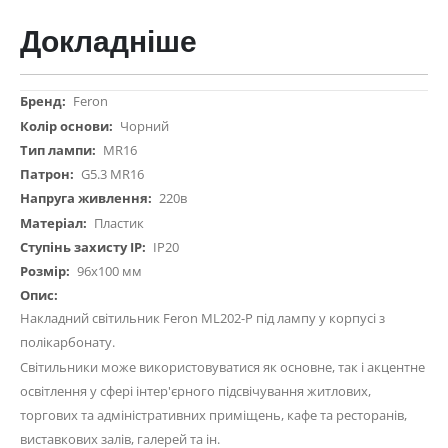
Докладніше
Докладніше
Feron
Чорний
MR16
G5.3 MR16
220в
Пластик
IP20
96х100 мм
Накладний світильник Feron ML202-P під лампу у корпусі з
полікарбонату.
Світильники може використовуватися як основне, так і акцентне
освітлення у сфері інтер'єрного підсвічування житлових,
торгових та адміністративних приміщень, кафе та ресторанів,
виставкових залів, галерей та ін.