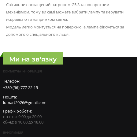
Світильник оснащений патроном G5.3 та поворотним
механізмом, тому ви самі можете вибрати лампу та керувати
яскравістю та напрямком світла.
Модель легко монтується на поверхню, а лампа фіксується за
допомогою спеціального кільця.
Ми на зв'язку
КОНТАКТНА ІНФОРМАЦІЯ
Телефон:
+380 (96) 777-22-15
Пошта:
lumart2026@gmail.com
Графік роботи:
пн-пт: з 9.00 до 20.00
сб-нд: з 10.00 до 18.00
ІНФОРМАЦІЯ