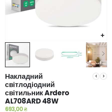
Перейти
Накладний
до
початку
світлодіодний
галереї
світильник Ardero
зображень
AL708ARD 48W
693,00 ₴