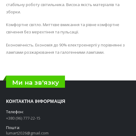
стабільну роботу світильника. Висока якість матеріалів та
зборки.
Комфортне світло. Миттєве вмикання та рівне комфортне
свічення без мерехтіння та пульсації.
Економічність. Економія до 90% електроенергії у порівнянні з
лампами розжарювання та галогенними лампами.
Ми на зв'язку
КОНТАКТНА ІНФОРМАЦІЯ
Телефон:
+380 (96) 777-22-15
Пошта:
lumart2026@gmail.com