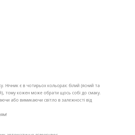
у. Нічник є в чотирьох кольорах: білий (ясний та
ий), тому кожен може обрати щось собі до смаку.
аючи або вимикаючи світло в залежності від
ням!
чник автоматично відрегулює