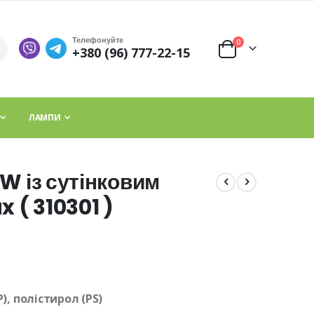
Телефонуйте
елементи
0
+380 (96) 777-22-15
Cart
ЛАМПИ
W із сутінковим
310301​​​​​ )
), полістирол (PS)