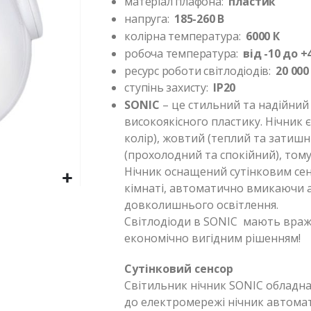
матеріал плафона:
пластик
напруга:
185-260 В
колірна температура:
6000 К
робоча температура:
від -10 до 
ресурс роботи світлодіодів:
20 000
ступінь захисту:
IP20
SONIC
– це стильний та надійний 
високоякісного пластику. Нічник є
колір), жовтий (теплий та затишн
(прохолодний та спокійний), том
Нічник оснащений сутінковим сен
кімнаті, автоматично вмикаючи а
довколишнього освітлення.
Світлодіоди в SONIC мають враж
економічно вигідним рішенням!
Сутінковий сенсор
Світильник нічник SONIС обладна
до електромережі нічник автома