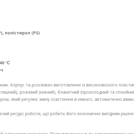
), полістирол (PS)
+40 ℃
 ч
чник. Корпус та розсіювач виготовленні із високоякісного пластик
затишний), рожевий (ніжний), блакитний (прохолодний та спокійн
ром, який регулює зміну освітлення в кімнаті, автоматично вмик
чий ресурс роботи, що робить його економічно вигідним рішен
й сутінковим датчиком. Після підключення до електромережі ні