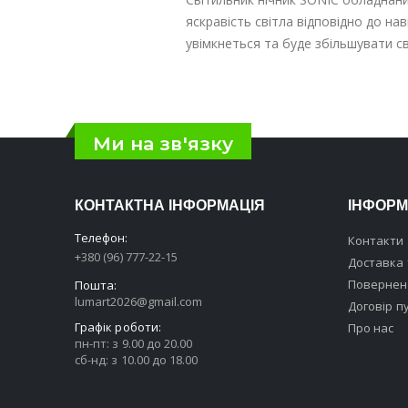
яскравість світла відповідно до на
увімкнеться та буде збільшувати св
Ми на зв'язку
КОНТАКТНА ІНФОРМАЦІЯ
ІНФОРМ
Телефон:
Контакти
+380 (96) 777-22-15
Доставка 
Поверненн
Пошта:
lumart2026@gmail.com
Договір п
Графік роботи:
Про нас
пн-пт: з 9.00 до 20.00
сб-нд: з 10.00 до 18.00