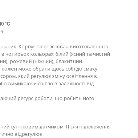
+40 ℃
 ч
нічник. Корпус та розсіювач виготовленні із
 в чотирьох кольорах: білий (ясний та чистий
ий), рожевий (ніжний), блакитний
у кожен може обрати щось собі до смаку.
сором, який регулює зміну освітлення в
бо вимикаючи світло в залежності від
аючий ресурс роботи, що робить його
ний сутінковим датчиком. Після підключення
тично відрегулює