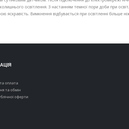
вколишнього освітлення. З настанням темної пори доби при освіт
ою яскравість. Вимкнення відбувається при освітленні більше ні
АЦІЯ
та оплата
я та обмін
ублічної оферти