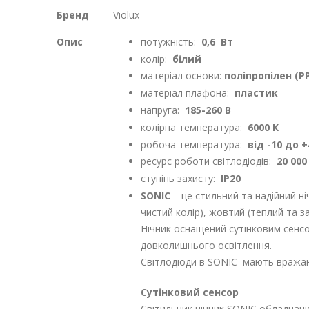
Докладніше
Бренд
Violux
Опис
потужність:
0,6
Вт
колір:
білий
матеріал основи:
поліпропілен (PP
матеріал плафона:
пластик
напруга:
185-260 В
колірна температура:
6000 К
робоча температура:
від -10 до 
ресурс роботи світлодіодів:
20 000
ступінь захисту:
IP20
SONIC
– це стильний та надійний ні
чистий колір), жовтий (теплий та 
Нічник оснащений сутінковим сенсо
довколишнього освітлення.
Світлодіоди в SONIC мають вражаю
Сутінковий сенсор
Світильник нічник SONIС обладнани