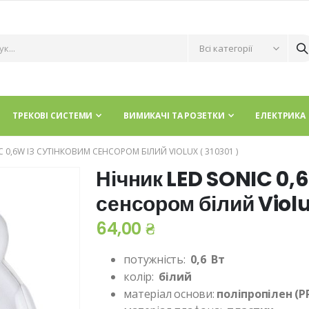
ТРЕКОВІ СИСТЕМИ
ВИМИКАЧІ ТА РОЗЕТКИ
ЕЛЕКТРИКА
 0,6W ІЗ СУТІНКОВИМ СЕНСОРОМ БІЛИЙ VIOLUX ( 310301​​​​​ )
Нічник LED SONIC 0,6
сенсором білий Violux ( 
64,00 ₴
потужність:
0,6
Вт
колір:
білий
матеріал основи:
поліпропілен (PP