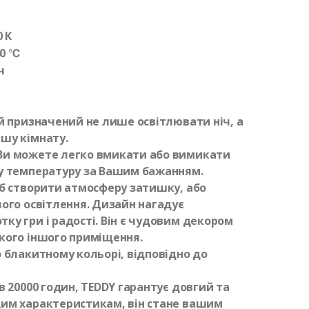
0 К
40 ℃
ч
ий призначений не лише освітлювати ніч, а
ашу кімнату.
 Ви можете легко вмикати або вимикати
ну температуру за Вашим бажанням.
об створити атмосферу затишку, або
вого освітлення. Дизайн нагадує
ку гри і радості. Він є чудовим декором
якого іншого приміщення.
о блакитному кольорі, відповідно до
в 20000 годин, TEDDY гарантує довгий та
цим характеристикам, він стане вашим