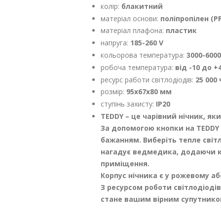
колір:
блакитний
матеріал основи:
поліпропілен (PP
матеріал плафона:
пластик
напруга:
185-260 V
кольорова температура:
3000-6000
робоча температура:
від -10 до +
ресурс работи світлодіодів:
25 000 
розмір:
95х67х80​ мм
ступінь захисту:
IP20
TEDDY – це чарівний нічник, як
За допомогою кнопки на TEDDY
бажанням. Виберіть тепле світ
нагадує ведмедика, додаючи кі
приміщення.
Корпус нічника є у рожевому а
З ресурсом роботи світлодіодів
стане вашим вірним супутником