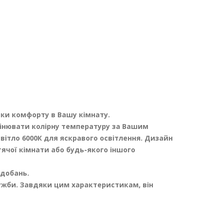
тки комфорту в Вашу кімнату.
мінювати колірну температуру за Вашим
вітло 6000К для яскравого освітлення. Дизайн
тячої кімнати або будь-якого іншого
одобань.
лужби. Завдяки цим характеристикам, він