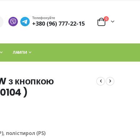
Телефонуйте
елементи
0
+380 (96) 777-22-15
Cart
ЛАМПИ
2W з кнопкою
4​​​​​ )
), полістирол (PS)