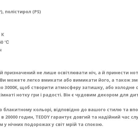
), полістирол (PS)
 К
40 ℃
ч
ий призначений не лише освітлювати ніч, а й принести но
 Ви можете легко вмикати або вимикати його, а також з
ло 3000К, щоб створити атмосферу затишку, або холодне с
мнаті нотку гри і радості. Він є чудовим декором для ди
бо блакитному кольорі, відповідно до вашого стилю та вп
 в 20000 годин, TEDDY гарантує довгий та надійний час с
 у нічних подорожах у світ мрій та спокою.