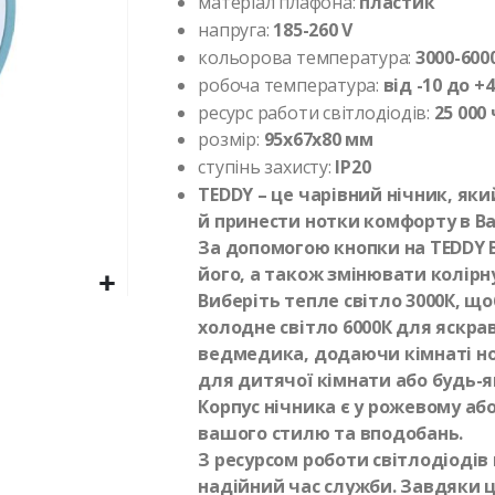
матеріал плафона:
пластик
напруга:
185-260 V
кольорова температура:
3000-600
робоча температура:
від -10 до +
ресурс работи світлодіодів:
25 000 
розмір:
95х67х80​ мм
ступінь захисту:
IP20
TEDDY – це чарівний нічник, як
й принести нотки комфорту в В
За допомогою кнопки на TEDDY
його, а також змінювати колір
Виберіть тепле світло 3000К, щ
холодне світло 6000К для яскра
ведмедика, додаючи кімнаті нот
для дитячої кімнати або будь-
Корпус нічника є у рожевому аб
вашого стилю та вподобань.
З ресурсом роботи світлодіодів 
надійний час служби. Завдяки 