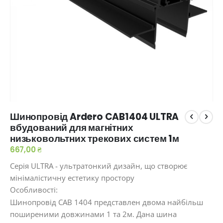
Перейти
Шинопровід Ardero CAB1404 ULTRA
до
вбудований для магнітних
початку
низьковольтних трекових систем 1м
галереї
зображень
667,00 ₴
Серія ULTRA - ультратонкий дизайн, що створює
мінімалістичну естетику простору
Особливості:
Шинопровід CAB 1404 представлен двома найбільш
поширеними довжинами 1 та 2м. Дана шина