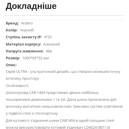
Докладніше
Докладніше
Ardero
Чорний
IP20
Алюміній
48в
1000*65*32 мм
Серія ULTRA - ультратонкий дизайн, що створює мінімалістичну
естетику простору
Особливості:
Шинопровід CAB 1404 представлен двома найбільш
поширеними довжинами 1 та 2м. Дана шина призначена для
монтажу магнітних низьковольтних трекових систем освітлення
у підвісні стелі з гіпсокартону.
Для кутового з'єднання шини CAB1404 в одній площині стелі
можна використовувати кутовий з’єднувач LD4024 (80113)