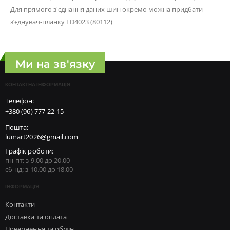
Для прямого з'єднання даних шин окремо можна придбати
з’єднувач-планку LD4023 (80112)
Ми на зв'язку
КОНТАКТНА ІНФОРМАЦІЯ
Телефон:
+380 (96) 777-22-15
Пошта:
lumart2026@gmail.com
Графік роботи:
пн-пт: з 9.00 до 20.00
сб-нд: з 10.00 до 18.00
ІНФОРМАЦІЯ
Контакти
Доставка та оплата
Повернення та обмін