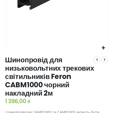
Перейти
Шинопровід для
до
початку
низьковольтних трекових
галереї
світильників Feron
зображень
CABM1000 чорний
накладний 2м
1 396,00 ₴
Шинопроводи CAMB1000 та CAMB1001 можуть бути