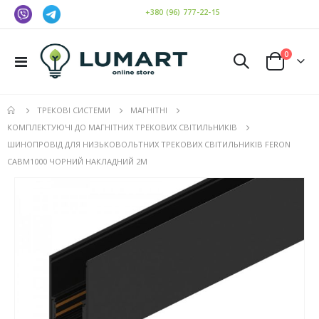
+380 (96) 777-22-15
елемен
0
Toggle
Cart
Nav
ТРЕКОВІ СИСТЕМИ
МАГНІТНІ
КОМПЛЕКТУЮЧІ ДО МАГНІТНИХ ТРЕКОВИХ СВІТИЛЬНИКІВ
ШИНОПРОВІД ДЛЯ НИЗЬКОВОЛЬТНИХ ТРЕКОВИХ СВІТИЛЬНИКІВ FERON
CABM1000 ЧОРНИЙ НАКЛАДНИЙ 2М
Перейти
до
кінця
галереї
зображень