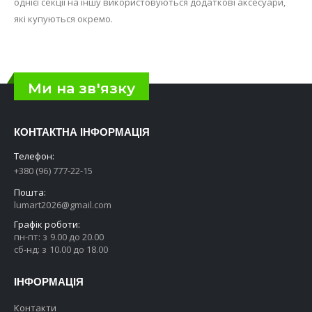
однієї секції на іншу використовуються додаткові аксесуари,
які купуються окремо.
Ми на зв'язку
КОНТАКТНА ІНФОРМАЦІЯ
Телефон:
+380 (96) 777-22-15
Пошта:
lumart2026@gmail.com
Графік роботи:
пн-пт: з 9.00 до 20.00
сб-нд: з 10.00 до 18.00
ІНФОРМАЦІЯ
Контакти