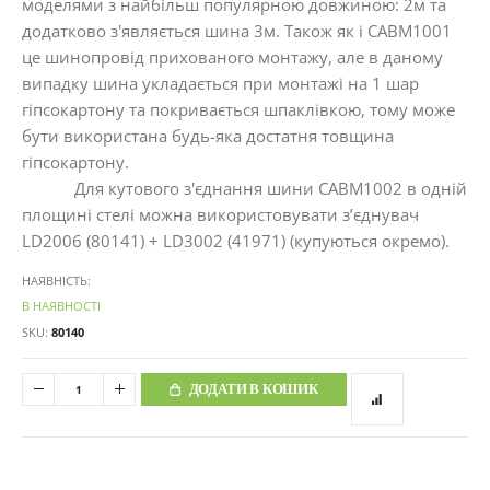
моделями з найбільш популярною довжиною: 2м та
додатково з'являється шина 3м. Також як і CABM1001
це шинопровід прихованого монтажу, але в даному
випадку шина укладається при монтажі на 1 шар
гіпсокартону та покривається шпаклівкою, тому може
бути використана будь-яка достатня товщина
гіпсокартону.
Для кутового з'єднання шини CABM1002 в одній
площині стелі можна використовувати з’єднувач
LD2006 (80141) + LD3002 (41971) (купуються окремо).
НАЯВНІСТЬ:
В НАЯВНОСТІ
SKU
80140
ДОДАТИ В КОШИК