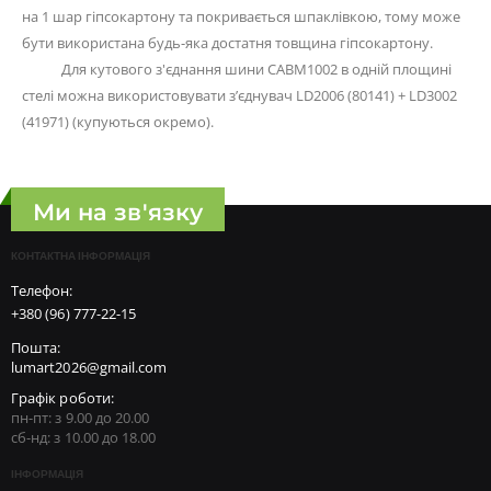
на 1 шар гіпсокартону та покривається шпаклівкою, тому може
бути використана будь-яка достатня товщина гіпсокартону.
Для кутового з'єднання шини CABM1002 в одній площині
стелі можна використовувати з’єднувач LD2006 (80141) + LD3002
(41971) (купуються окремо).
Ми на зв'язку
КОНТАКТНА ІНФОРМАЦІЯ
Телефон:
+380 (96) 777-22-15
Пошта:
lumart2026@gmail.com
Графік роботи:
пн-пт: з 9.00 до 20.00
сб-нд: з 10.00 до 18.00
ІНФОРМАЦІЯ