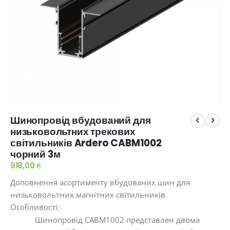
Перейти
Шинопровід вбудований для
до
низьковольтних трекових
початку
світильників Ardero CABM1002
галереї
чорний 3м
зображень
918,00 ₴
Доповнення асортименту вбудованих шин для
низьковольтних магнітних світильників
Особливості:
Шинопровід СABM1002 представлен двома