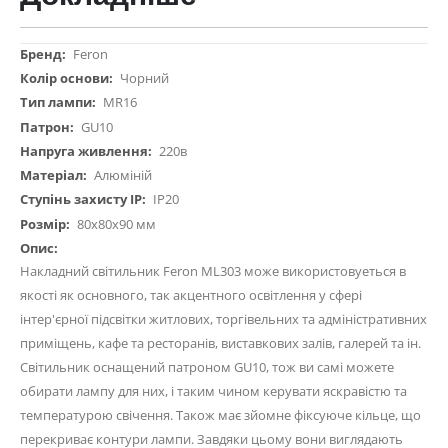
Докладніше
Feron
Чорний
MR16
GU10
220в
Алюміній
IP20
80х80х90 мм
Накладний світильник Feron ML303 може використовуеться в
якості як основного, так акцентного освітлення у сфері
інтер'єрної підсвітки житлових, торгівельних та адміністративних
приміщень, кафе та ресторанів, виставкових залів, галерей та ін.
Світильник оснащений патроном GU10, тож ви самі можете
обирати лампу для них, і таким чином керувати яскравістю та
температурою свічення. Також має зйомне фіксуюче кільце, що
перекриває контури лампи. Завдяки цьому вони виглядають