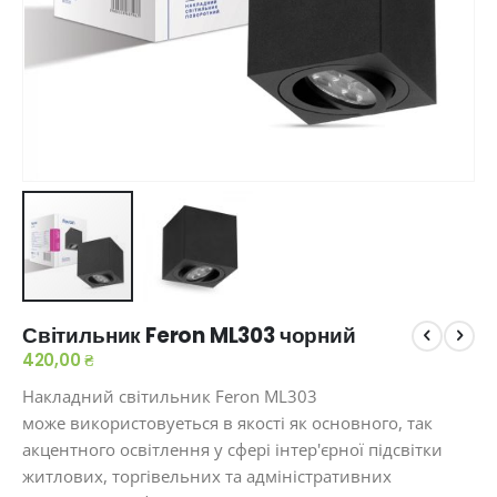
Перейти
Світильник Feron ML303 чорний
до
початку
420,00 ₴
галереї
Накладний світильник Feron ML303
зображень
може використовуеться в якості як основного, так
акцентного освітлення у сфері інтер'єрної підсвітки
житлових, торгівельних та адміністративних