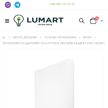
+380 (96) 777-22-15
елемен
0
Toggle
Cart
Nav
СВІТЛО ДЛЯ ДОМУ
ТОЧКОВІ СВІТИЛЬНИКИ
ВРІЗНІ
СВІТИЛЬНИК LED ДАУНЛАЙТ VIOLUX SPACE 24W 4200K КВАДРАТ IP20 ( 100250 )
Перейти
до
кінця
галереї
зображень