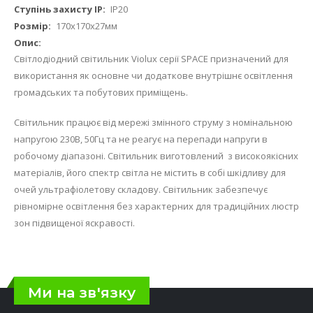
IP20
170х170х27мм
Світлодіодний світильник Violux серії SPACE призначений для
використання як основне чи додаткове внутрішнє освітлення
громадських та побутових приміщень.
Світильник працює від мережі змінного струму з номінальною
напругою 230В, 50Гц та не реагує на перепади напруги в
робочому діапазоні. Світильник виготовлений з високоякісних
матеріалів, його спектр світла не містить в собі шкідливу для
очей ультрафіолетову складову. Світильник забезпечує
рівномірне освітлення без характерних для традиційних люстр
зон підвищеної яскравості.
Ми на зв'язку