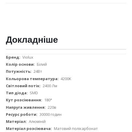
Докладніше
Докладніше
Violux
Білий
24Вт
4200K
2400 Лм
SMD
180°
220в
30000 годин
Алюміній
Матовий полікарбонат