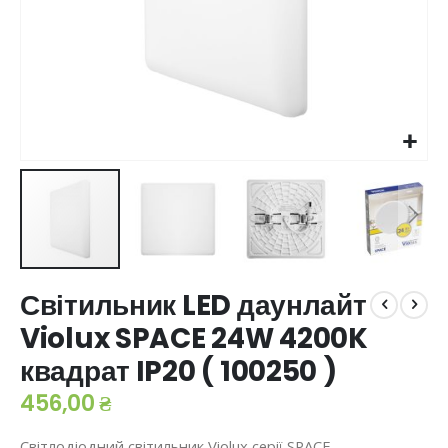
Перейти
Світильник LED даунлайт
до
початку
Violux SPACE 24W 4200K
галереї
квадрат IP20 ( 100250 )
зображень
456,00 ₴
Світлодіодний світильник Violux серії SPACE