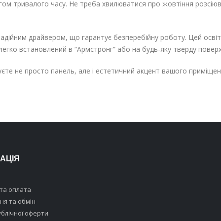
ом тривалого часу. Не треба хвилюватися про жовтіння розсіюв
дійним драйвером, що гарантує безперебійну роботу. Цей осві
 легко встановлений в “Армстронг” або на будь-яку тверду пове
те не просто панель, але і естетичний акцент вашого приміщен
АЦІЯ
та оплата
я та обмін
ублічної оферти