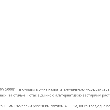
W 5000К – її сміливо можна назвати преміальною моделлю серед
часні та стильні, і стає відмінною альтернативою застарілим рас
о 19 мм і яскравим розсіяним світлом 4800Лм, ця світлодіодна па