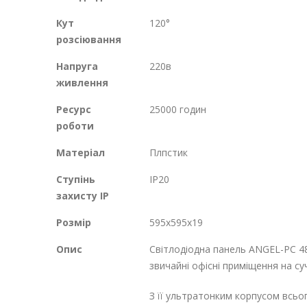
Кут
120°
розсіювання
Напруга
220в
живлення
Ресурс
25000 годин
роботи
Матеріал
Плпстик
Ступінь
IP20
захисту IP
Розмір
595х595х19
Опис
Світлодіодна панель ANGEL-PC 48
звичайні офісні приміщення на су
З її ультратонким корпусом всьог