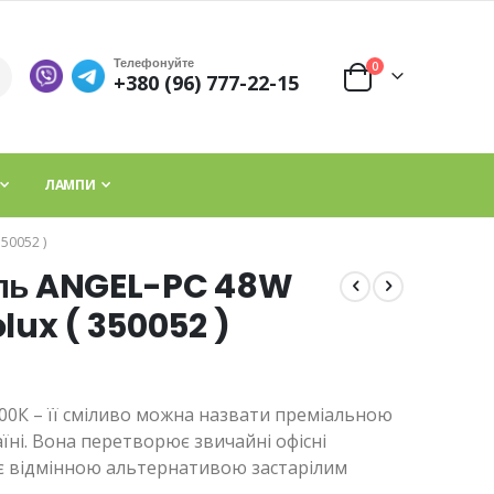
Телефонуйте
елементи
0
+380 (96) 777-22-15
Cart
ЛАМПИ
50052 )
ель ANGEL-PC 48W
lux​ ( 350052 )
00К – її сміливо можна назвати преміальною
їні. Вона перетворює звичайні офісні
тає відмінною альтернативою застарілим