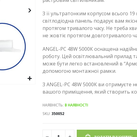
растровим світильникам.
З її ультратонким корпусом всього 19 
світлодіодна панель подарує вам якіс
протягом тривалого часу. Не треба хв
не жовтіє протягом довготривалого ча
ANGEL-PC 48W 5000К оснащена надійн
роботу. Цей освітлювальний прилад т
може бути легко встановлений в “Армс
допомогою монтажної рамки.
З ANGEL-PC 48W 5000К ви отримуєте не
вашого приміщення, який створить ко
НАЯВНІСТЬ:
В НАЯВНОСТІ
SKU
350052