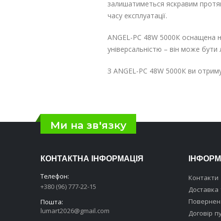
залишатиметься яскравим протяг
часу експлуатації.
ANGEL-PC 48W 5000К оснащена на
універсальністю – він може бути
З ANGEL-PC 48W 5000К ви отримує
Ми на зв'язку
КОНТАКТНА ІНФОРМАЦІЯ
ІНФОРМ
Телефон:
Контакти
+380 (96) 777-22-15
Доставка 
Поверненн
Пошта:
lumart2026@gmail.com
Договір п