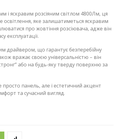
мм і яскравим розсіяним світлом 4800Лм, ця
не освітлення, яке залишатиметься яскравим
илюватися про жовтіння розсіювача, адже він
су експлуатації.
им драйвером, що гарантує безперебійну
акож вражає своєю універсальністю – він
тронг” або на будь-яку тверду поверхню за
 просто панель, але і естетичний акцент
мфорт та сучасний вигляд.