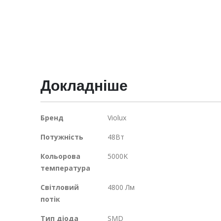
галереї
зображень
Докладніше
Докладніше
Бренд
Violux
Потужність
48Вт
Кольорова
5000K
температура
Світловий
4800 Лм
потік
Тип діода
SMD