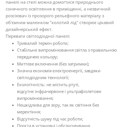
панелі на стелі можна домогтися природнього
сонячного освітлення в приміщенні, а незвичний
розсіювач із прозорого рельєфного матеріалу з
об'ємним малюнком "колотий лід" створює цікавий
дизайнерський ефект.
Переваги світлодіодної панелі:
Тривалий термін роботи;
Стабільне випромінювання світла з правильною
передачею кольору;
Миттєве включення (без затримки);
Значна економія електроенергії, завдяки
світлодіодним технології;
Екологічність: не містить ртуті,
відсутнє інфрачервоне і ультрафіолетове
випромінювання;
Нешкідлива для зору, так як світіння без
мерехтіння;
Відсутність шуму під час роботи;
Проста в установці і обслуговуванні.