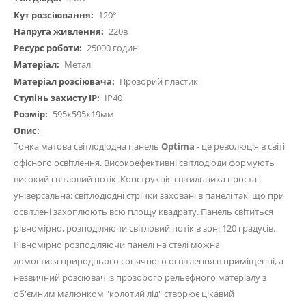
120°
220в
25000 годин
Метал
Прозорий пластик
IP40
595х595х19мм
Тонка матова світлодіодна панель
Optima
- це революція в світі
офісного освітлення. Високоефективні світлодіоди формують
високий світловий потік. Конструкція світильника проста і
універсальна: світлодіодні стрічки заховані в панелі так, що при
освітлені захоплюють всю площу квадрату. Панель світиться
рівномірно, розподіляючи світловий потік в зоні 120 градусів.
Рівномірно розподіляючи панелі на стелі можна
домогтися природнього сонячного освітлення в приміщенні, а
незвичний розсіювач із прозорого рельєфного матеріалу з
об'ємним малюнком "колотий лід" створює цікавий