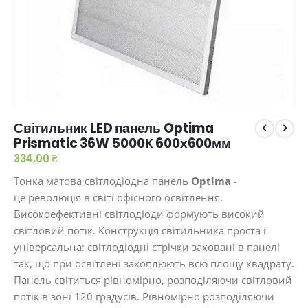
Перейти
Світильник LED панель Optima
до
Prismatic 36W 5000К 600х600мм
початку
галереї
334,00 ₴
зображень
Тонка матова світлодіодна панель
Optima
-
це революція в світі офісного освітлення.
Високоефективні світлодіоди формують високий
світловий потік. Конструкція світильника проста і
універсальна: світлодіодні стрічки заховані в панелі
так, що при освітлені захоплюють всю площу квадрату.
Панель світиться рівномірно, розподіляючи світловий
потік в зоні 120 градусів. Рівномірно розподіляючи