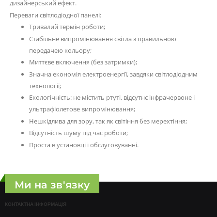
дизайнерський ефект.
Переваги світлодіодної панелі:
Тривалий термін роботи;
Стабільне випромінювання світла з правильною
передачею кольору;
Миттєве включення (без затримки);
Значна економія електроенергії, завдяки світлодіодним
технології;
Екологічність: не містить ртуті, відсутнє інфрачервоне і
ультрафіолетове випромінювання;
Нешкідлива для зору, так як світіння без мерехтіння;
Відсутність шуму під час роботи;
Проста в установці і обслуговуванні.
Ми на зв'язку
КОНТАКТНА ІНФОРМАЦІЯ