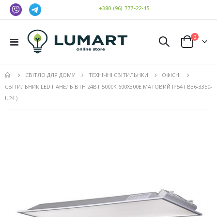
+380 (96) 777-22-15
елемен
0
Toggle
Cart
Nav
СВІТЛО ДЛЯ ДОМУ
ТЕХНІЧНІ СВІТИЛЬНКИ
ОФІСНІ
СВІТИЛЬНИК LED ПАНЕЛЬ ВТН 24ВТ 5000К 600Х300E МАТОВИЙ IP54 ( В36-3350-
U24 )
Перейти
до
кінця
галереї
зображень