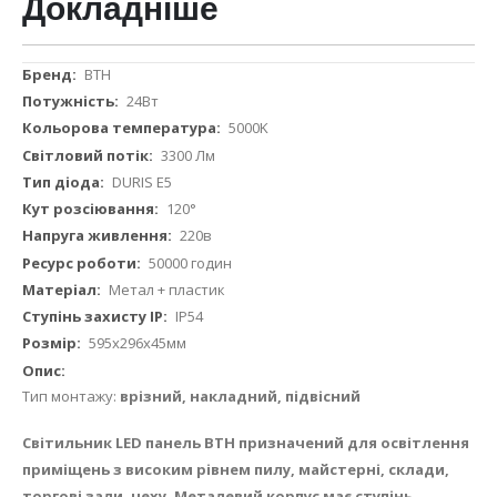
Докладніше
Докладніше
ВТН
24Вт
5000K
3300 Лм
DURIS E5​
120°
220в
50000 годин
Метал + пластик
IP54
595х296х45мм
Тип монтажу:
врізний, накладний, підвісний
Світильник LED панель ВТН призначений для освітлення
приміщень з високим рівнем пилу, майстерні, склади,
торгові зали, цеху. Металевий корпус має ступінь