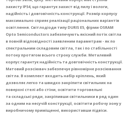
захисту IP54, що гарантує захист від пилу і вологи,
надійність і довговічність конструкції. Розмір корпусу
максимально сприяє реалізації раціональних варіантів
освітлення. Світлодіоди типу DURIS E5, фірми OSRAM
Opto Semiconductors забезпечують якісний потік світла
в повній відповідності заявленим параметрам - як по
спектральним складовим світла, так і по стабільності
потоку протягом всього строку служби. Металевий
корпус гарантує надійність та довговічність конструкції.
Матовий розсіювач забезпечує рівномірне розсіювання
світла. В комплект входить набір кріплень, який
дозволяє легко та швидко закріпити світильник на
поверхні стелі або стіни, освітити торговельні
та складські ряди, закріпивши світильники в ряд один
за одним на несучій конструкції, освітити робочу зону у
виробничому приміщенні, використавши підвіси.