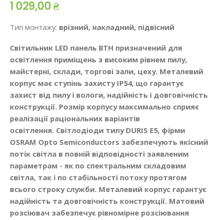
1 029,00 ₴
Тип монтажу:
врізний, накладний, підвісний
Світильник LED панель ВТН призначений для
освітлення приміщень з високим рівнем пилу,
майстерні, склади, торгові зали, цеху. Металевий
корпус має ступінь захисту IP54, що гарантує
захист від пилу і вологи, надійність і довговічність
конструкції. Розмір корпусу максимально сприяє
реалізації раціональних варіантів
освітлення. Світлодіоди типу DURIS E5, фірми
OSRAM Opto Semiconductors забезпечують якісний
потік світла в повній відповідності заявленим
параметрам - як по спектральним складовим
світла, так і по стабільності потоку протягом
всього строку служби. Металевий корпус гарантує
надійність та довговічність конструкції. Матовий
розсіювач забезпечує рівномірне розсіювання