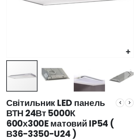
Перейти
Світильник LED панель
до
початку
ВТН 24Вт 5000К
галереї
600х300E матовий IP54 (
зображень
В36-3350-U24 )