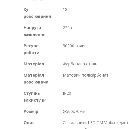
Кут
180°
розсіювання
Напруга
220в
живлення
Ресурс
30000 годин
роботи
Матеріал
Фарбована сталь
Матеріал
Матовий полікарбонат
розсіювача
Ступінь
IP20
захисту IP
Розмір
Ø500х70мм
Опис
Світильники LED ТМ Violux з дис