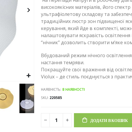
на перепади напруги в робочому діапа
високоякісних матеріалів, його спектр 
ультрафіолетову складову та забезпеч
традиційних люстр зон підвищеної яс
керування, який йде в комплекті, мо
налаштовувати яскравість освітлення 
“нічник” дозволить створити м’яке ком
Вбудований режим нічного освітлення д
настання темряви.
Покращуйте свої враження від освітл
Violux – де стиль поєднується з практ
НАЯВНІСТЬ:
В НАЯВНОСТІ
SKU
220585
ДОДАТИ В КОШИК