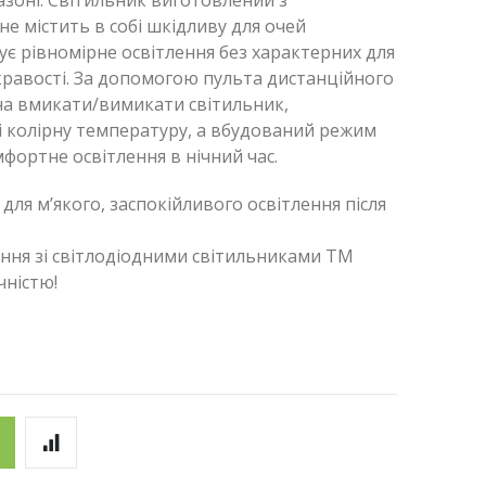
зоні. Світильник виготовлений з
не містить в собі шкідливу для очей
ує рівномірне освітлення без характерних для
кравості. За допомогою пульта дистанційного
жна вмикати/вимикати світильник,
і колірну температуру, а вбудований режим
фортне освітлення в нічний час.
ля м’якого, заспокійливого освітлення після
ення зі світлодіодними світильниками ТМ
ичністю!