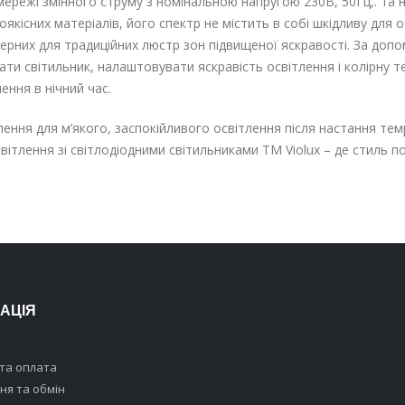
ережі змінного струму з номінальною напругою 230В, 50Гц,. та н
якісних матеріалів, його спектр не містить в собі шкідливу для
терних для традиційних люстр зон підвищеної яскравості. За доп
ти світильник, налаштовувати яскравість освітлення і колірну 
ення в нічний час.
ення для м’якого, заспокійливого освітлення після настання тем
ітлення зі світлодіодними світильниками ТМ Violux – де стиль п
АЦІЯ
та оплата
я та обмін