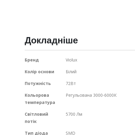
галереї
зображень
Докладніше
Докладніше
Бренд
Violux
Колір основи
Білий
Потужність
72Вт
Кольорова
Регульована 3000-6000К
температура
Світловий
5700 Лм
потік
Тип діода
SMD