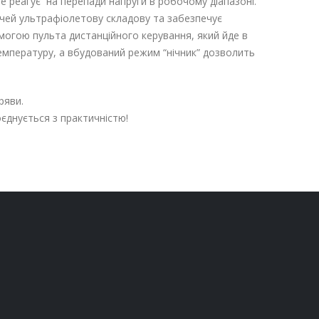
е реагує на перепади напруги в робочому діапазоні.
 очей ультрафіолетову складову та забезпечує
омогою пульта дистанційного керування, який йде в
температуру, а вбудований режим “нічник” дозволить
ряви.
оєднується з практичністю!