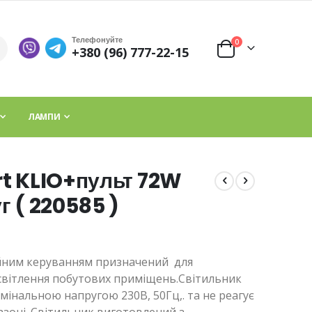
Телефонуйте
елементи
0
+380 (96) 777-22-15
Cart
ЛАМПИ
rt KLIO+пульт 72W
г ( 220585 )
ійним керуванням призначений для
світлення побутових приміщень.Світильник
мінальною напругою 230В, 50Гц,. та не реагує