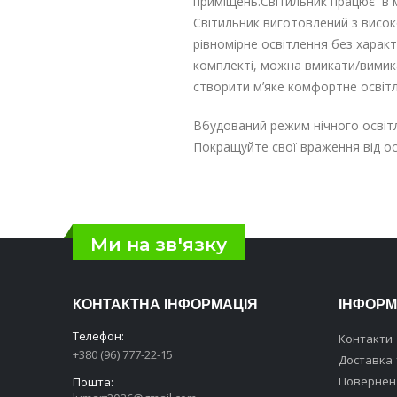
приміщень.Світильник працює в м
Світильник виготовлений з високо
рівномірне освітлення без харак
комплекті, можна вмикати/вимика
створити м’яке комфортне освітл
Вбудований режим нічного освітл
Покращуйте свої враження від осв
Ми на зв'язку
КОНТАКТНА ІНФОРМАЦІЯ
ІНФОРМ
Телефон:
Контакти
+380 (96) 777-22-15
Доставка 
Поверненн
Пошта: