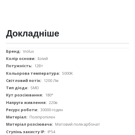
Докладніше
Докладніше
Violux
Білий
12Вт
5000K
1200 Лм
SMD
180°
220в
30000 годин
Поліпропілен
Матовий полікарбонат
IP54