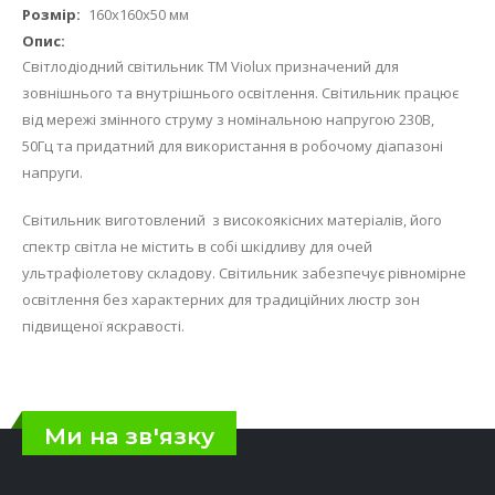
160x160х50 мм
Світлодіодний світильник ТМ Violux призначений для
зовнішнього та внутрішнього освітлення. Світильник працює
від мережі змінного струму з номінальною напругою 230В,
50Гц та придатний для використання в робочому діапазоні
напруги.
Світильник виготовлений з високоякісних матеріалів, його
спектр світла не містить в собі шкідливу для очей
ультрафіолетову складову. Світильник забезпечує рівномірне
освітлення без характерних для традиційних люстр зон
підвищеної яскравості.
Ми на зв'язку