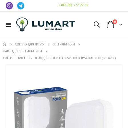
+380 (96) 777-22-15
елемен
0
Toggle
Cart
Nav
СВІТЛО ДЛЯ ДОМУ
СВІТИЛЬНИКИ
НАКЛАДНІ СВІТИЛЬНИКИ
СВІТИЛЬНИК LED VIOLUX ДББ POLO UA 12W 5000K IP54 КАРТОН ( 253431 )
Перейти
до
кінця
галереї
зображень