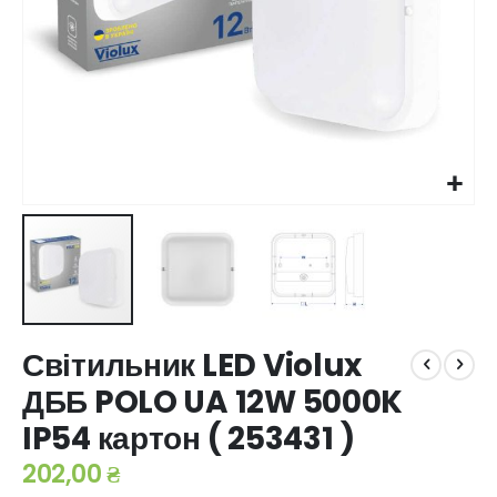
Перейти
Світильник LED Violux
до
початку
ДББ POLO UA 12W 5000K
галереї
IP54 картон ( 253431 )
зображень
202,00 ₴