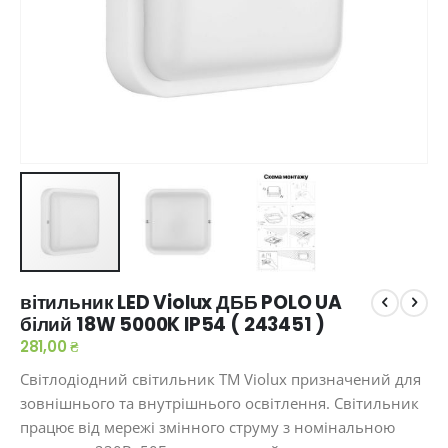
Перейти
вітильник LED Violux ДББ POLO UA
до
білий 18W 5000K IP54 ​( 243451​​ )
початку
галереї
281,00 ₴
зображень
Світлодіодний світильник ТМ Violux призначений для
зовнішнього та внутрішнього освітлення. Світильник
працює від мережі змінного струму з номінальною