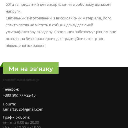
50Гц та придатний для використання в робочому діапазоні
напруги.
Світильник виготовлений з високоякісних матеріалів, його
спектр світла не містить в собі шкідливу для очей
ультрафіолетову складову. Світильник забезпечує рівномірне
освітлення без характерних для традиційних люстр зон
підвищеної яскравості.
Ми на зв'язку
КОНТАКТНА ІНФОРМАЦІЯ
Телефон:
+380 (96) 777-22-15
Пошта:
lumart2026@gmail.com
Графік роботи:
пн-пт: з 9.00 до 20.00
сб-нд: з 10.00 до 18.00