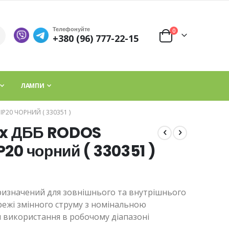
Телефонуйте
елементи
0
+380 (96) 777-22-15
Cart
ЛАМПИ
P20 ЧОРНИЙ ( 330351 )
lux ДББ RODOS
20 чорний ( 330351 )
призначений для зовнішнього та внутрішнього
режі змінного струму з номінальною
я використання в робочому діапазоні