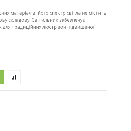
их матеріалів, його спектр світла не містить
ову складову. Світильник забезпечує
х для традиційних люстр зон підвищеної