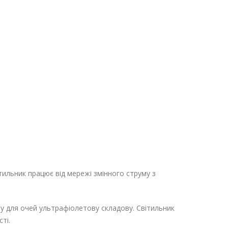
тильник працює від мережі змінного струму з
иву для очей ультрафіолетову складову. Світильник
ті.