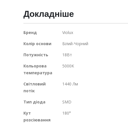
галереї
Докладніше
зображень
Докладніше
Бренд
Violux
Колір основи
Білий-Чорний
Потужність
18Вт
Кольорова
5000K
температура
Світловий
1440 Лм
потік
Тип діода
SMD
Кут
180°
розсіювання