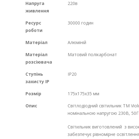
Напруга
220в
живлення
Ресурс
30000 годин
роботи
Матеріал
Алюміній
Матеріал
Матовий полікарбонат
розсіювача
Ступінь
IP20
захисту IP
Розмір
175х175х35 мм
Опис
Світлодіодний світильник ТМ Viol
номінальною напругою 230В, 50Гц
Світильник виготовлений з високо
забезпечує рівномірне освітленн