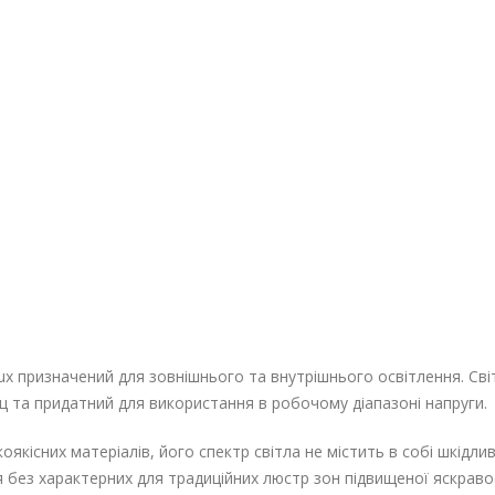
ux призначений для зовнішнього та внутрішнього освітлення. Сві
 та придатний для використання в робочому діапазоні напруги.
якісних матеріалів, його спектр світла не містить в собі шкідл
я без характерних для традиційних люстр зон підвищеної яскравос