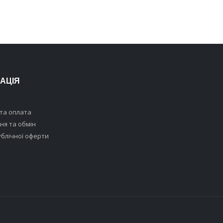
АЦІЯ
та оплата
я та обмін
ублічної оферти