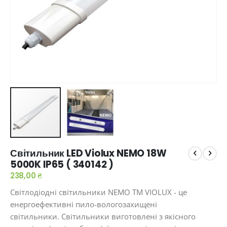
Перейти
Світильник LED Violux NEMO 18W
до
5000K IP65 ( 340142 )
початку
галереї
238,00 ₴
зображень
Світлодіодні світильники NEMO ТМ VIOLUX - це
енергоефективні пило-вологозахищені
світильники. Світильники виготовлені з якісного