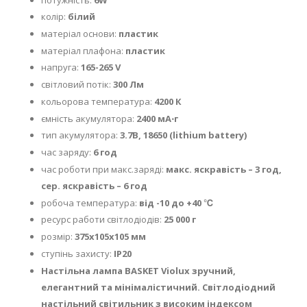
колір:
білий
матеріал основи:
пластик
матеріал плафона:
пластик
напруга:
165-265 V
cвітловий потік:
300 Лм
кольорова температура:
4200 К
ємність акумулятора:
2400 мА⋅г
тип акумулятора:
3.7В, 18650 (lithium battery)
час заряду:
6 год
час роботи при макс.заряді:
макс. яскравість – 3 год,
сер. яскравість – 6 год
робоча температура:
від -10 до +40 ℃
ресурс работи світлодіодів:
25 000 г
розмір:
375х105х105
мм
ступінь захисту:
IP20
Настільна лампа BASKET Violux зручний,
елегантний та мінімалістичний. Світлодіодний
настільний світильник з високим індексом