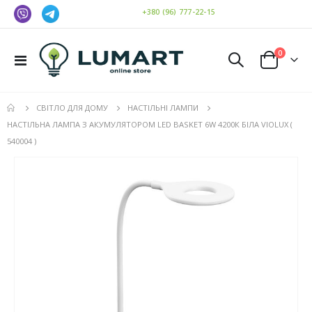
+380 (96) 777-22-15
елемен
0
Toggle
Cart
Nav
СВІТЛО ДЛЯ ДОМУ
НАСТІЛЬНІ ЛАМПИ
НАСТІЛЬНА ЛАМПА З АКУМУЛЯТОРОМ LED BASKET 6W 4200К БІЛА VIOLUX (
540004​ )
Перейти
до
кінця
галереї
зображень