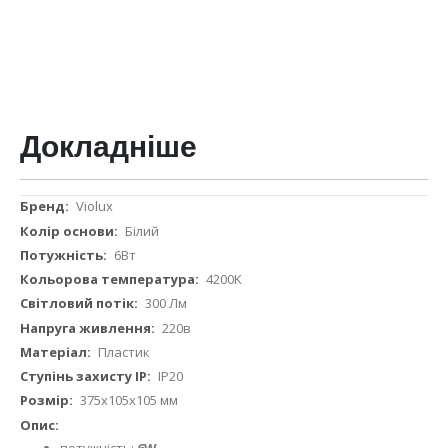
Докладніше
Докладніше
Violux
Білий
6Вт
4200K
300 Лм
220в
Пластик
IP20
375х105х105 мм
потужність:
6
W