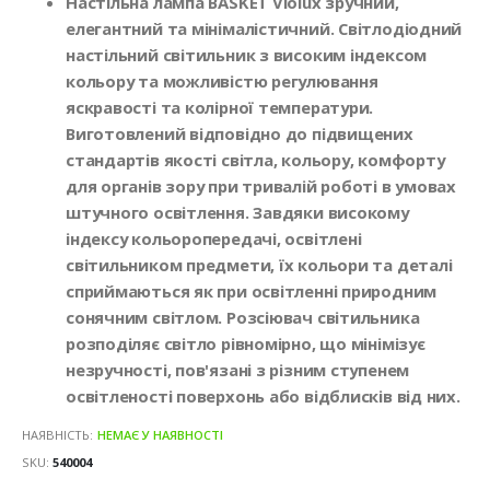
Настільна лампа BASKET Violux зручний,
елегантний та мінімалістичний. Світлодіодний
настільний світильник з високим індексом
кольору та можливістю регулювання
яскравості та колірної температури.
Виготовлений відповідно до підвищених
стандартів якості світла, кольору, комфорту
для органів зору при тривалій роботі в умовах
штучного освітлення. Завдяки високому
індексу кольоропередачі, освітлені
світильником предмети, їх кольори та деталі
сприймаються як при освітленні природним
сонячним світлом. Розсіювач світильника
розподіляє світло рівномірно, що мінімізує
незручності, пов'язані з різним ступенем
освітленості поверхонь або відблисків від них.
НАЯВНІСТЬ:
НЕМАЄ У НАЯВНОСТІ
SKU
540004