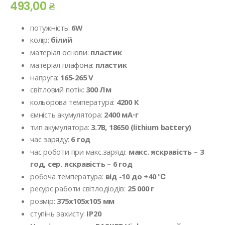
493,00 ₴
потужність:
6
W
колір:
білий
матеріал основи:
пластик
матеріал плафона:
пластик
напруга:
165-265 V
cвітловий потік:
300 Лм
кольорова температура:
4200 К
ємність акумулятора:
2400 мА⋅г
тип акумулятора:
3.7В, 18650 (lithium battery)
час заряду:
6 год
час роботи при макс.заряді:
макс. яскравість – 3
год, сер. яскравість – 6 год
робоча температура:
від -10 до +40 ℃
ресурс работи світлодіодів:
25 000 г
розмір:
375х105х105
мм
ступінь захисту:
IP20