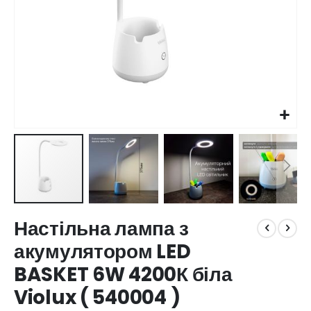
Перейти
Настільна лампа з
до
початку
акумулятором LED
галереї
BASKET 6W 4200К біла
зображень
Violux ( 540004​ )