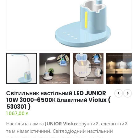
Перейти
Світильник настільний LED JUNIOR
до
10W 3000-6500К блакитний Violux (
початку
530301​​ )
галереї
зображень
1 067,00 ₴
Настільна лампа
JUNIOR Violux
зручний, елегантний
та мінімалістичний. Світлодіодний настільний