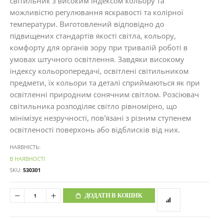
світильник з високим індексом кольору та
можливістю регулювання яскравості та колірної
температури. Виготовлений відповідно до
підвищених стандартів якості світла, кольору,
комфорту для органів зору при тривалій роботі в
умовах штучного освітлення. Завдяки високому
індексу кольоропередачі, освітлені світильником
предмети, їх кольори та деталі сприймаються як при
освітленні природним сонячним світлом. Розсіювач
світильника розподіляє світло рівномірно, що
мінімізує незручності, пов'язані з різним ступенем
освітленості поверхонь або відблисків від них.
НАЯВНІСТЬ:
В НАЯВНОСТІ
SKU
530301
ДОДАТИ В КОШИК