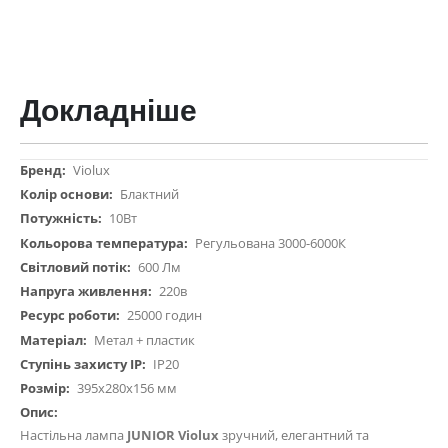
Докладніше
Докладніше
Violux
Блактний
10Вт
Регульована 3000-6000К
600 Лм
220в
25000 годин
Метал + пластик
IP20
395х280х156 мм
Настільна лампа
JUNIOR Violux
зручний, елегантний та