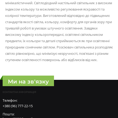
мінімалістичний. Світлодіодний настільний світильник з високим
індексом кольору та можливістю регулювання яскравості та
колірної температури. Виготовлений відповідно до підвищених
стандартів якості світла, кольору, комфорту для органів зору при
тривалій роботі в умовах штучного освітлення. Завдяки
високому індексу кольоропередачі, освітлені світильником
предмети, їх кольори та деталі сприймаються як при освітленні
природним сонячним світлом. Розсіювач світильника розподіляє
світло рівномірно, що мінімізує незручності, пов'язані з різним
ступенем освітленості поверхонь або відблисків від них.
Ми на зв'язку
КОНТАКТНА ІНФОРМАЦІЯ
Телефон:
+380 (96) 777-22-15
Пошта: