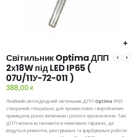
Перейти
Світильник Optima ДПП
до
початку
2х18W під LED IP65 (
галереї
07U/11У-72-011 )
зображень
388,00 ₴
Лінійний світлодіодний світильник ДПП
Optima
IP65
створений спеціально для промислових і виробничих
приміщень різної величини і різного призначення. Такі
ДПП можна встановити в невеликих гаражах, де
ведуться ремонтні, рихтувальні та фарбувальні роботи