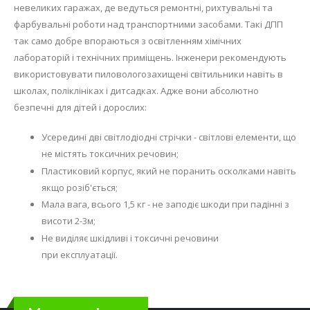
невеликих гаражах, де ведуться ремонтні, рихтувальні та
фарбувальні роботи над транспортними засобами. Такі ДПП
так само добре впораються з освітленням хімічних
лабораторій і технічних приміщень. Інженери рекомендують
використовувати пиловологозахищені світильники навіть в
школах, поліклініках і дитсадках. Адже вони абсолютно
безпечні для дітей і дорослих:
Усередині дві світлодіодні стрічки - світлові елементи, що
не містять токсичних речовин;
Пластиковий корпус, який не поранить осколками навіть
якщо розіб'ється;
Мала вага, всього 1,5 кг - не заподіє шкоди при падінні з
висоти 2-3м;
Не виділяє шкідливі і токсичні речовини
при експлуатації.