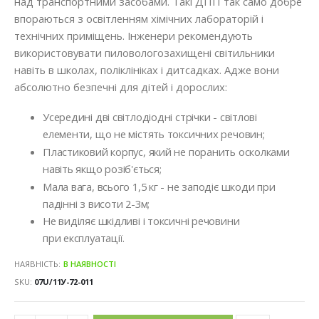
над транспортними засобами. Такі ДПП так само добре
впораються з освітленням хімічних лабораторій і
технічних приміщень. Інженери рекомендують
використовувати пиловологозахищені світильники
навіть в школах, поліклініках і дитсадках. Адже вони
абсолютно безпечні для дітей і дорослих:
Усередині дві світлодіодні стрічки - світлові
елементи, що не містять токсичних речовин;
Пластиковий корпус, який не поранить осколками
навіть якщо розіб'ється;
Мала вага, всього 1,5 кг - не заподіє шкоди при
падінні з висоти 2-3м;
Не виділяє шкідливі і токсичні речовини
при експлуатації.
НАЯВНІСТЬ:
В НАЯВНОСТІ
SKU
07U/11У-72-011