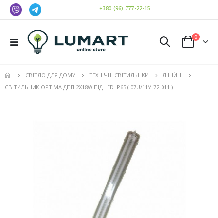
+380 (96) 777-22-15
елемен
0
Toggle
Cart
Nav
СВІТЛО ДЛЯ ДОМУ
ТЕХНІЧНІ СВІТИЛЬНКИ
ЛІНІЙНІ
СВІТИЛЬНИК OPTIMA ДПП 2Х18W ПІД LED IP65 ( 07U/11У-72-011 )
Перейти
до
кінця
галереї
зображень