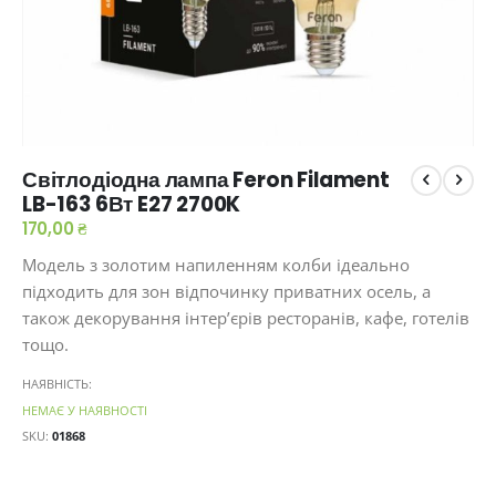
Перейти
Світлодіодна лампа Feron Filament
до
LB-163 6Вт E27 2700K
початку
галереї
170,00 ₴
зображень
Модель з золотим напиленням колби ідеально
підходить для зон відпочинку приватних осель, а
також декорування інтер’єрів ресторанів, кафе, готелів
тощо.
НАЯВНІСТЬ:
НЕМАЄ У НАЯВНОСТІ
SKU
01868