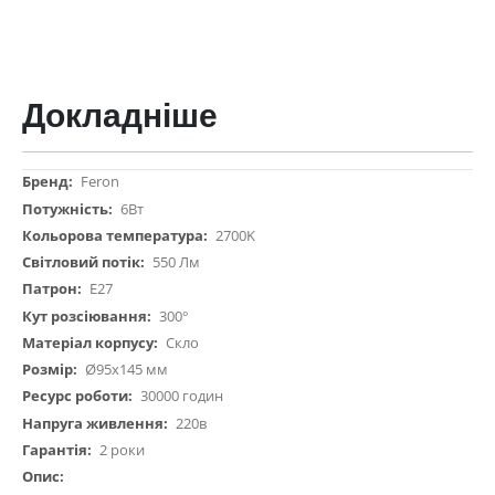
Докладніше
Докладніше
Feron
6Вт
2700K
550 Лм
Е27
300°
Скло
Ø95х145 мм
30000 годин
220в
2 роки