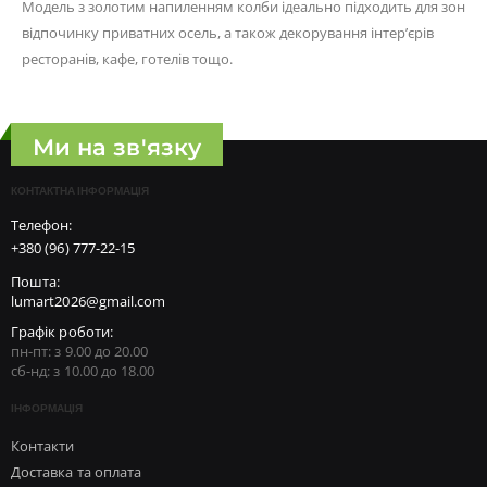
Модель з золотим напиленням колби ідеально підходить для зон
відпочинку приватних осель, а також декорування інтер’єрів
ресторанів, кафе, готелів тощо.
Ми на зв'язку
КОНТАКТНА ІНФОРМАЦІЯ
Телефон:
+380 (96) 777-22-15
Пошта:
lumart2026@gmail.com
Графік роботи:
пн-пт: з 9.00 до 20.00
сб-нд: з 10.00 до 18.00
ІНФОРМАЦІЯ
Контакти
Доставка та оплата