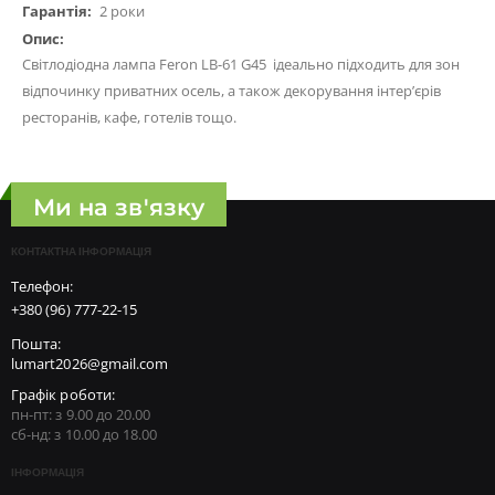
2 роки
Світлодіодна лампа Feron LB-61 G45 ідеально підходить для зон
відпочинку приватних осель, а також декорування інтер’єрів
ресторанів, кафе, готелів тощо.
Ми на зв'язку
КОНТАКТНА ІНФОРМАЦІЯ
Телефон:
+380 (96) 777-22-15
Пошта:
lumart2026@gmail.com
Графік роботи:
пн-пт: з 9.00 до 20.00
сб-нд: з 10.00 до 18.00
ІНФОРМАЦІЯ