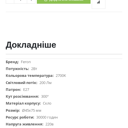
Докладніше
Докладніше
Feron
2Вт
2700K
200 Лм
Е27
300°
Скло
Ø45х75 мм
30000 годин
220в