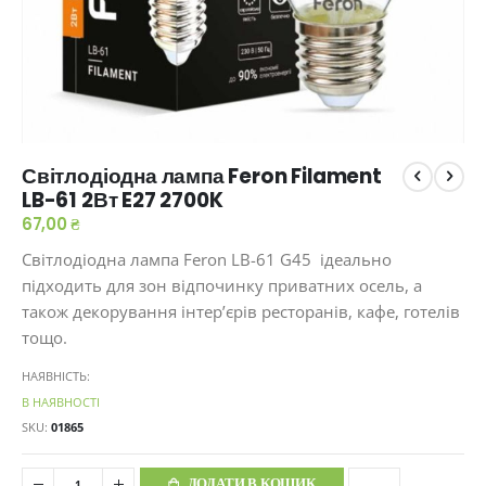
Перейти
Світлодіодна лампа Feron Filament
до
LB-61 2Вт E27 2700K
початку
галереї
67,00 ₴
зображень
Світлодіодна лампа Feron LB-61 G45 ідеально
підходить для зон відпочинку приватних осель, а
також декорування інтер’єрів ресторанів, кафе, готелів
тощо.
НАЯВНІСТЬ:
В НАЯВНОСТІ
SKU
01865
ДОДАТИ В КОШИК