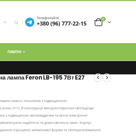
Телефонуйте
елементи
0
+380 (96) 777-22-15
Cart
ЛАМПИ
на лампа Feron LB-195 7Вт E27
- лампа нового покоління з підвищенною
 (класс А++). В конструкції використовуються світлодіоди
ня з підвищеною світловіддачею та якісні електронні
абезпечують надійність та довоговічність ламп. Корпус
єднання спрощеної алюмінієвої форми та теплорозсіювальної