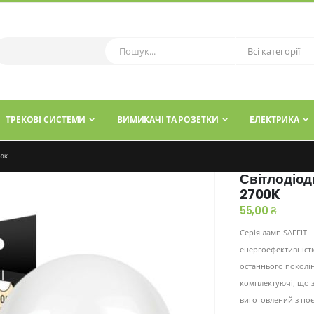
ТРЕКОВІ СИСТЕМИ
ВИМИКАЧІ ТА РОЗЕТКИ
ЕЛЕКТРИКА
00K
Світлодіод
2700K
55,00 ₴
Серія ламп SAFFIT 
енергоефективністю
останнього поколін
комплектуючі, що з
виготовлений з по