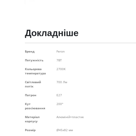
Перейти
до
початку
галереї
зображень
Докладніше
Докладніше
Бренд
Feron
Потужність
7ВТ
Кольорова
2700K
температура
Світловий
700 Лм
потік
Патрон
Е27
Кут
200°
розсіювання
Матеріал
Алюміній+пластик
корпусу
Розмір
Ø45х82 мм