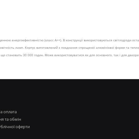
ищенною енергоефективністю (класс А++). В конструкції використовуються світлодіоди ост
говічність ламп. Корпус виготовлений з поєднання спрощеної алюмінієвої форми та теп
що становить 30 000 годин. Може використовуватися як для основного, так і для декора
та оплата
я та обмін
ублічної оферти