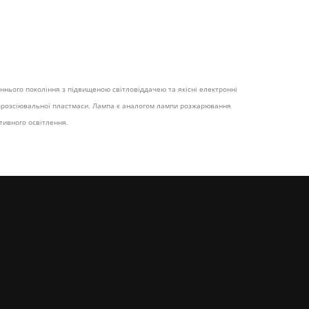
аннього покоління з підвищеною світловіддачею та якісні електронні
лорозсіювальної пластмаси. Лампа є аналогом лампи розжарювання
тивного освітлення.