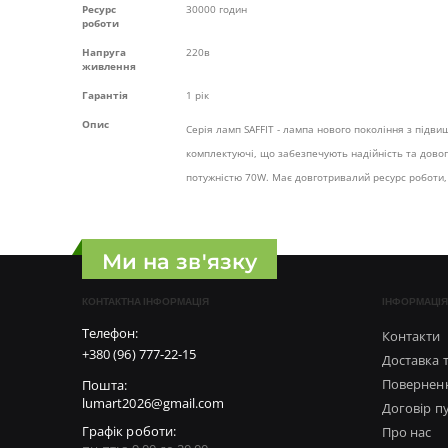
Ресурс
30000 годин
роботи
Напруга
220в
живлення
Гарантія
1 рік
Опис
Серія ламп SAFFIT - лампа нового покоління з підв
комплектуючі, що забезпечують надійність та дово
потужністю 70W. Має довготривалий ресурс роботи, 
Ми на зв'язку
КОНТАКТНА ІНФОРМАЦІЯ
ІНФОРМАЦІЯ
Телефон:
Контакти
+380 (96) 777-22-15
Доставка 
Поверненн
Пошта:
lumart2026@gmail.com
Договір п
Графік роботи:
Про нас