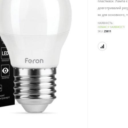
пластмаси. Лампа 
довготривалий ресу
як для основного, т
НАЯВНІСТЬ:
НЕМАЄ У НАЯВНОСТІ
SKU
25811