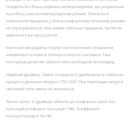
складається з більш надійних напівпровідників, що розраховані
на роботу у високотемпературному режимі. Електронні
компоненти працюють у більш комфортному тепловому режимі і
не перегріваються, тому лампи стабільно працюють протягом
заявленого ресурсу роботи..
Композитний радіатор. Корпус виготовлений з поєднання
алюмінієвої основи та теплорозсіюючої пластмаси. Така
конструкція дозволяє забезпечити необхідний тепловідвід.
Надійний драйвер. Лампа оснащена IC-драйвером та стабільно
працює в діапазоні напруги 175V-265V. При перепадах напруги
світловий потік лампи не змінюється.
Якісне світло. IC-драйвер забезпечує комфортне світло без
пульсацій (коефіцієнт пульсацій <5%). Коеффіцієнт
кольоропередачі Ra>80.