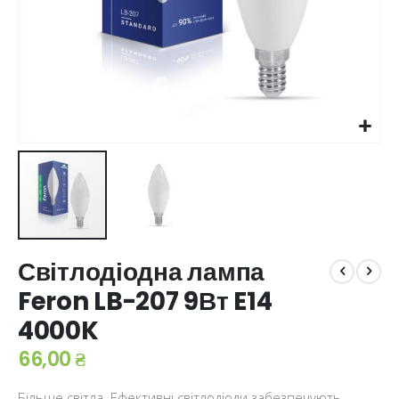
Перейти
Світлодіодна лампа
до
початку
Feron LB-207 9Вт E14
галереї
4000K
зображень
66,00 ₴
Більше світла. Ефективні світлодіоди забезпечують