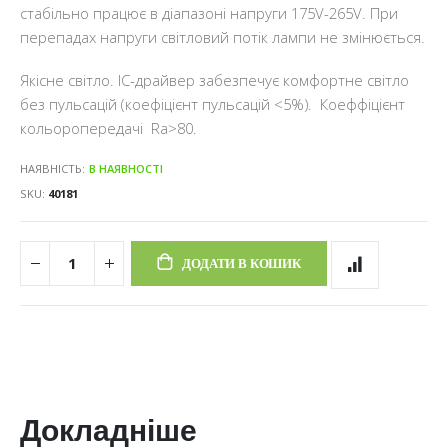
стабільно працює в діапазоні напруги 175V-265V. При
перепадах напруги світловий потік лампи не змінюється.
Якісне світло. IC-драйвер забезпечує комфортне світло
без пульсацій (коефіцієнт пульсацій <5%). Коеффіцієнт
кольоропередачі Ra>80.
НАЯВНІСТЬ:
В НАЯВНОСТІ
SKU
40181
ДОДАТИ В КОШИК
Докладніше