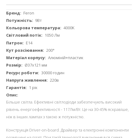
Докладніше
Feron
9Вт
4000K
1050 Лм
E14
200°
Алюміній+пластик
Ø37х121 мм
30000 годин
220в
1 рік
Більше світла. Ефективні світлодіоди забезпечують високий
рівень енергоефективності - 117Лм/Вт. Це на 30-45% яскравіше,
ніж в інших лампах з такою ж потужністю.
Конструкція Driver-on-board. Драйвер та електронні компоненти
розміщені на платі. При такій технології виконання вся схема