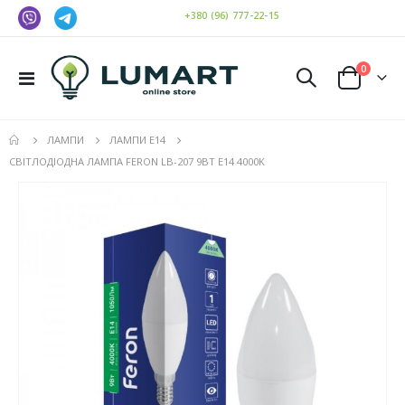
+380 (96) 777-22-15
елемен
0
Toggle
Cart
Nav
ЛАМПИ
ЛАМПИ E14
СВІТЛОДІОДНА ЛАМПА FERON LB-207 9ВТ E14 4000K
Перейти
до
кінця
галереї
зображень