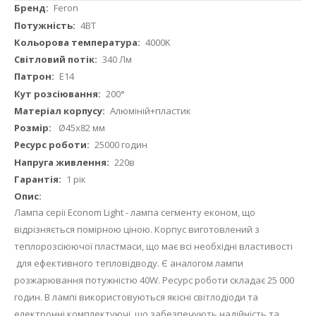
Докладніше
Feron
4ВТ
4000K
340 Лм
E14
200°
Алюміній+пластик
Ø45х82 мм
25000 годин
220в
1 рік
Лампа серії Econom Light - лампа сегменту економ, що
відрізняється помірною ціною. Корпус виготовлений з
теплорозсіюючої пластмаси, що має всі необхідні властивості
для ефективного тепловідводу. Є аналогом лампи
розжарювання потужністю 40W. Ресурс роботи складає 25 000
годин. В лампі використовуються якісні світлодіоди та
електронні комплектуючі, що забезпечують надійність та