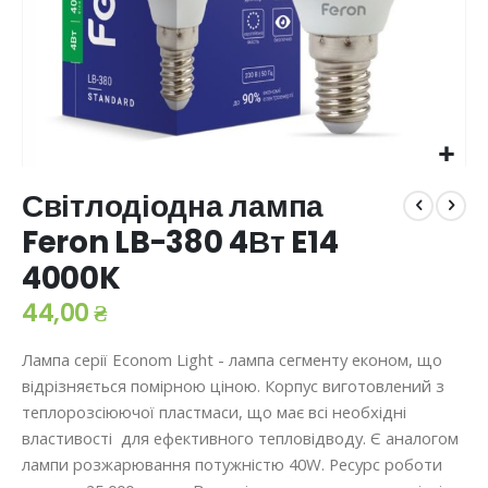
Перейти
Світлодіодна лампа
до
початку
Feron LB-380 4Вт E14
галереї
4000K
зображень
44,00 ₴
Лампа серії Econom Light - лампа сегменту економ, що
відрізняється помірною ціною. Корпус виготовлений з
теплорозсіюючої пластмаси, що має всі необхідні
властивості для ефективного тепловідводу. Є аналогом
лампи розжарювання потужністю 40W. Ресурс роботи