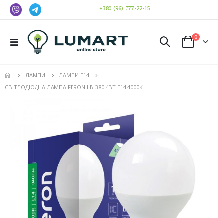
+380 (96) 777-22-15
елемен
0
Toggle
Cart
Nav
ЛАМПИ
ЛАМПИ E14
СВІТЛОДІОДНА ЛАМПА FERON LB-380 4ВТ E14 4000K
Перейти
до
кінця
галереї
зображень