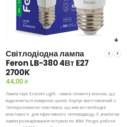
Перейти
Світлодіодна лампа
до
початку
Feron LB-380 4Вт E27
галереї
2700K
зображень
44,00 ₴
Лампа серії Econom Light - лампа сегменту економ, що
відрізняється помірною ціною. Корпус виготовлений з
теплорозсіюючої пластмаси, що має всі необхідні
властивості для ефективного тепловідводу. Є аналогом
лампи розжарювання потужністю 40W. Ресурс роботи