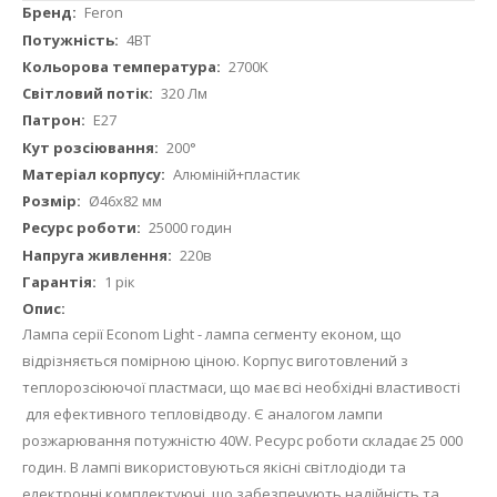
Докладніше
Feron
4ВТ
2700K
320 Лм
Е27
200°
Алюміній+пластик
Ø46х82 мм
25000 годин
220в
1 рік
Лампа серії Econom Light - лампа сегменту економ, що
відрізняється помірною ціною. Корпус виготовлений з
теплорозсіюючої пластмаси, що має всі необхідні властивості
для ефективного тепловідводу. Є аналогом лампи
розжарювання потужністю 40W. Ресурс роботи складає 25 000
годин. В лампі використовуються якісні світлодіоди та
електронні комплектуючі, що забезпечують надійність та