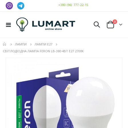
+380 (96) 777-22-15
елемен
0
Toggle
Cart
Nav
ЛАМПИ
ЛАМПИ Е27
СВІТЛОДІОДНА ЛАМПА FERON LB-380 4ВТ E27 2700K
Перейти
до
кінця
галереї
зображень