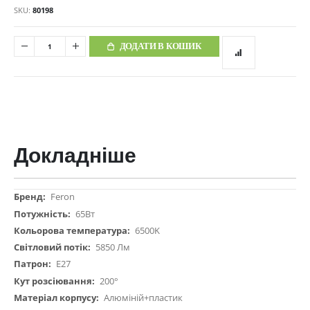
SKU
80198
ДОДАТИ В КОШИК
Докладніше
Докладніше
Feron
65Вт
6500K
5850 Лм
Е27
200°
Алюміній+пластик