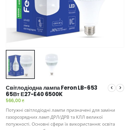
Перейти
Світлодіодна лампа Feron LB-653
до
65Вт Е27-E40 6500K
початку
галереї
566,00 ₴
зображень
Потужні світлодіодні лампи призначені для заміни
газорозрядних ламп ДРЛ/ДРВ та КЛЛ великої
потужності. Основні сфери їх використання: освіта