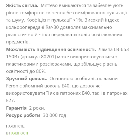
Якість світла.
Міттєво вмикаються та забезпечують
рівне комфортне свічення без вимірювання пульсації
та шуму. Коефіцієнт пульсації <1%. Високий індекс
кольоропередачі Ra>80 дозволяє максимально
реалістично й чітко передавати колір освітлюваних
предметів.
Можливість підвищення освіченості.
Лампа LB-653
150Вт (артикул 80201) може використовуватися з
пластиковими розсіювачами, що збільшує рівень
освітності до 80%.
Зручний цоколь.
Основною особливістю лампи
Feron є зйомний цоколь Е40, що дозволяє
використовувати її як в патронах Е40, так і в патронах
Е27.
Гарантія
2 роки.
Ресурс роботи
30 000 год
НАЯВНІСТЬ:
В НАЯВНОСТІ