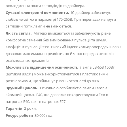
охолодження плати світлодіодів та драйвера.
Сучасні електронні компоненти.
IC-драйвер забезпечує
стабільне світло в параметрі 175-265В. При перепадах напруги
світловий потік лампи не змінюється.
Якість світла.
Міттєво вмикаються та забезпечують рівне
комфортне свічення без вимірювання пульсації та шуму.
Коефіцієнт пульсації <1%. Високий індекс кольоропередачі Ra>80
дозволяє максимально реалістично й чітко передавати колір
освітлюваних предметів.
Можливість підвищення освіченості.
Лампа LB-653 150Вт
(артикул 80201) може використовуватися з пластиковими
розсіювачами, що збільшує рівень освітності до 80%.
Зручний цоколь.
Основною особливістю лампи Feron є
зйомний цоколь Е40, що дозволяє використовувати її як в
патронах Е40, так і в патронах Е27.
Гарантія
2 роки.
Ресурс роботи
30 000 год