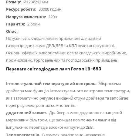
Ø120х212 мм
30000 годин
220в
2 роки
Потужні світлодіодні лампи призначені для заміни
газорозрядних ламп ДРЛ/ДРВ та КЛЛ великої потужності.
Основні сфери їх використання: освіта складських, виробничих,
промислових, торговельних та господарських приміщень.
Переваги світлодіодних ламп Feron LB-653
Інтелектуальний температурний контроль.
Мікросхема
драйвера має функцію інтелектуального контролю температури,
яка автоматично регулює вихідний струм драйвера та запобігає
перегріву електронних компонентів.
додатковий захист.
Драйвер лампи додатково оснащений
мережевим фільтром, що захищає компоненти лампи від
імпульсних перепадів високої напруги до 2кВ.
Терморегуляція.
В лампах реалізовано незалежне