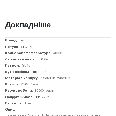
Докладніше
Докладніше
Feron
6Вт
4000K
500 Лм
GU10
120°
Алюміній+пластик
Ø50х54 мм
30000 годин
220в
1 рік
Лампа із серії Standard. Це серія ламп для споживачів, що