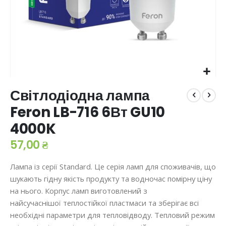
Перейти
Світлодіодна лампа
до
початку
Feron LB-716 6Вт GU10
галереї
4000K
зображень
57,00 ₴
Лампа із серії Standard. Це серія ламп для споживачів, що
шукають гідну якість продукту та водночас помірну ціну
на нього. Корпус ламп виготовлений з
найсучаснішої теплостійкої пластмаси та зберігає всі
необхідні параметри для тепловідводу. Тепловий режим