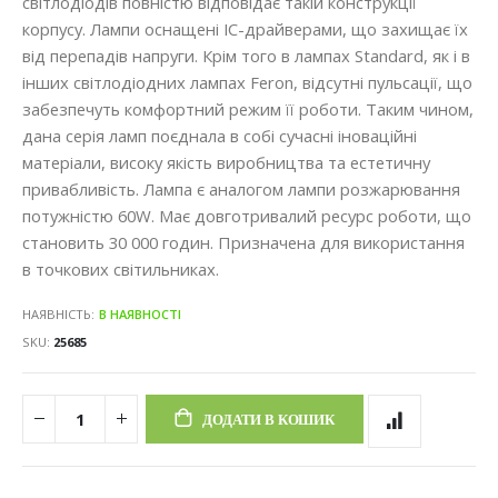
світлодіодів повністю відповідає такій конструкції
корпусу. Лампи оснащені IC-драйверами, що захищає їх
від перепадів напруги. Крім того в лампах Standard, як і в
інших світлодіодних лампах Feron, відсутні пульсації, що
забезпечуть комфортний режим її роботи. Таким чином,
дана серія ламп поєднала в собі сучасні іноваційні
матеріали, високу якість виробництва та естетичну
привабливість. Лампа є аналогом лампи розжарювання
потужністю 60W. Має довготривалий ресурс роботи, що
становить 30 000 годин. Призначена для використання
в точкових світильниках.
НАЯВНІСТЬ:
В НАЯВНОСТІ
SKU
25685
ДОДАТИ В КОШИК