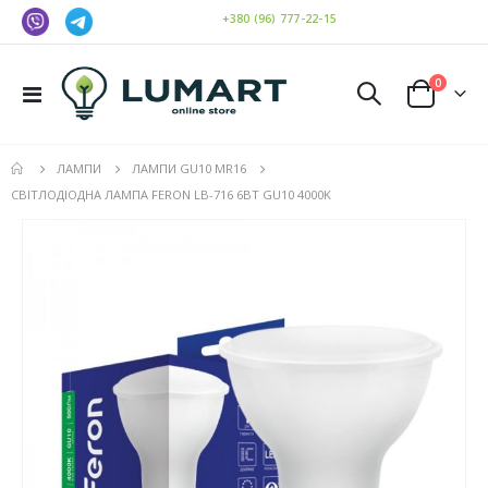
+380 (96) 777-22-15
елемен
0
Toggle
Cart
Nav
ЛАМПИ
ЛАМПИ GU10 MR16
СВІТЛОДІОДНА ЛАМПА FERON LB-716 6ВТ GU10 4000K
Перейти
до
кінця
галереї
зображень