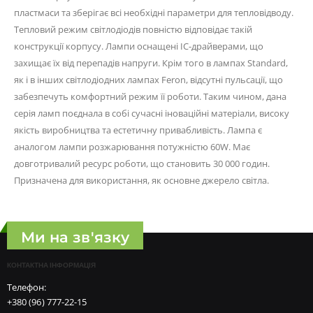
пластмаси та зберігає всі необхідні параметри для тепловідводу.
Тепловий режим світлодіодів повністю відповідає такій
конструкції корпусу. Лампи оснащені IC-драйверами, що
захищає їх від перепадів напруги. Крім того в лампах Standard,
як і в інших світлодіодних лампах Feron, відсутні пульсації, що
забезпечуть комфортний режим її роботи. Таким чином, дана
серія ламп поєднала в собі сучасні іноваційні матеріали, високу
якість виробництва та естетичну привабливість. Лампа є
аналогом лампи розжарювання потужністю 60W. Має
довготривалий ресурс роботи, що становить 30 000 годин.
Призначена для використання, як основне джерело світла.
Ми на зв'язку
КОНТАКТНА ІНФОРМАЦІЯ
Телефон:
+380 (96) 777-22-15