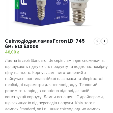
Перейти
Світлодіодна лампа Feron LB-745
до
6Вт E14 6400K
початку
галереї
46,00 ₴
зображень
Лампа із серії Standard. Це серія ламп для споживачів,
що шукають гідну якість продукту та водночас помірну
ціну на нього. Корпус ламп виготовлений з
найсучаснішої теплостійкої пластмаси та зберігає всі
необхідні параметри для тепловідводу. Тепловий
режим світлодіодів повністю відповідає такій
конструкції корпусу. Лампи оснащені IC-драйверами,
що захищає їх від перепадів напруги. Крім того в
лампах Standard, як і в інших світлодіодних лампах