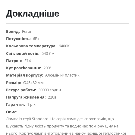
Докладніше
Докладніше
Feron
6Вт
6400K
540 Лм
E14
200°
Алюміній+пластик
Ø45х82 мм
30000 годин
220в
1 рік
Лампа із серії Standard. Це серія ламп для споживачів, що
шукають гідну якість продукту та водночас помірну ціну на
нього. Корпус ламп виготовлений з найсучаснішої теплостійкої