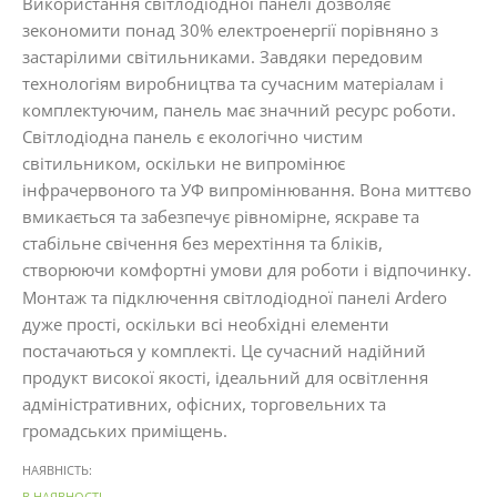
Використання світлодіодної панелі дозволяє
зекономити понад 30% електроенергії порівняно з
застарілими світильниками. Завдяки передовим
технологіям виробництва та сучасним матеріалам і
комплектуючим, панель має значний ресурс роботи.
Світлодіодна панель є екологічно чистим
світильником, оскільки не випромінює
інфрачервоного та УФ випромінювання. Вона миттєво
вмикається та забезпечує рівномірне, яскраве та
стабільне свічення без мерехтіння та бліків,
створюючи комфортні умови для роботи і відпочинку.
Монтаж та підключення світлодіодної панелі Ardero
дуже прості, оскільки всі необхідні елементи
постачаються у комплекті. Це сучасний надійний
продукт високої якості, ідеальний для освітлення
адміністративних, офісних, торговельних та
громадських приміщень.
НАЯВНІСТЬ:
В НАЯВНОСТІ