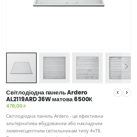
Перейти
Світлодіодна панель Ardero
до
AL2119ARD 36W матова 6500К
початку
галереї
476,00 ₴
зображень
Світлодіодна панель Ardero - це ефективна
альтернатива вбудованим або накладним
люмінесцентним світильникам типу 4хТ8.