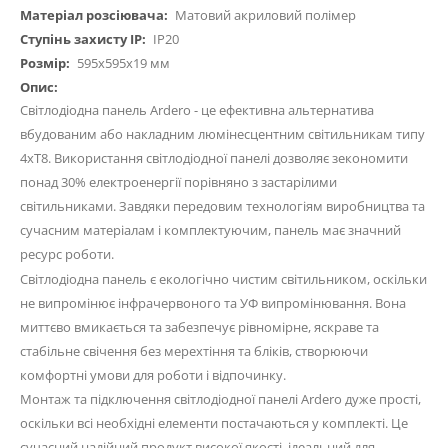
Матовий акриловий полімер
IP20
595x595x19 мм
Світлодіодна панель Ardero - це ефективна альтернатива
вбудованим або накладним люмінесцентним світильникам типу
4хТ8. Використання світлодіодної панелі дозволяє зекономити
понад 30% електроенергії порівняно з застарілими
світильниками. Завдяки передовим технологіям виробництва та
сучасним матеріалам і комплектуючим, панель має значний
ресурс роботи.
Світлодіодна панель є екологічно чистим світильником, оскільки
не випромінює інфрачервоного та УФ випромінювання. Вона
миттєво вмикається та забезпечує рівномірне, яскраве та
стабільне свічення без мерехтіння та бліків, створюючи
комфортні умови для роботи і відпочинку.
Монтаж та підключення світлодіодної панелі Ardero дуже прості,
оскільки всі необхідні елементи постачаються у комплекті. Це
сучасний надійний продукт високої якості, ідеальний для