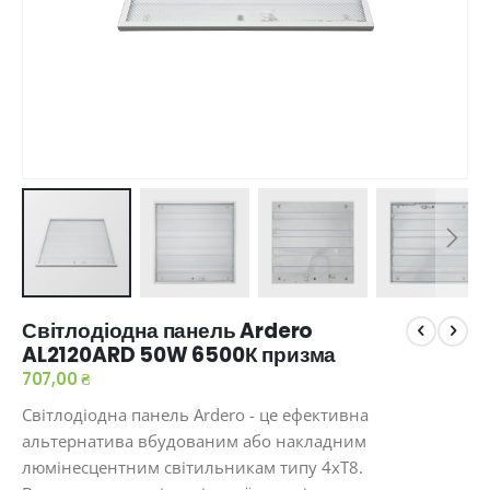
Перейти
Світлодіодна панель Ardero
до
AL2120ARD 50W 6500К призма
початку
галереї
707,00 ₴
зображень
Світлодіодна панель Ardero - це ефективна
альтернатива вбудованим або накладним
люмінесцентним світильникам типу 4хТ8.