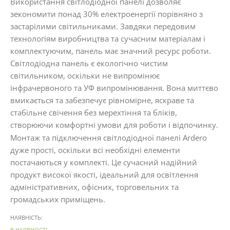
Використання світлодіодної панелі дозволяє
зекономити понад 30% електроенергії порівняно з
застарілими світильниками. Завдяки передовим
технологіям виробництва та сучасним матеріалам і
комплектуючим, панель має значний ресурс роботи.
Світлодіодна панель є екологічно чистим
світильником, оскільки не випромінює
інфрачервоного та УФ випромінювання. Вона миттєво
вмикається та забезпечує рівномірне, яскраве та
стабільне свічення без мерехтіння та бліків,
створюючи комфортні умови для роботи і відпочинку.
Монтаж та підключення світлодіодної панелі Ardero
дуже прості, оскільки всі необхідні елементи
постачаються у комплекті. Це сучасний надійний
продукт високої якості, ідеальний для освітлення
адміністративних, офісних, торговельних та
громадських приміщень.
НАЯВНІСТЬ:
В НАЯВНОСТІ