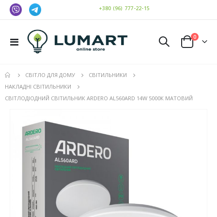
+380 (96) 777-22-15
елемен
0
Toggle
Cart
Nav
СВІТЛО ДЛЯ ДОМУ
СВІТИЛЬНИКИ
НАКЛАДНІ СВІТИЛЬНИКИ
СВІТЛОДІОДНИЙ СВІТИЛЬНИК ARDERO AL560ARD 14W 5000К МАТОВИЙ
Перейти
до
кінця
галереї
зображень