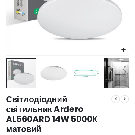
Перейти
Світлодіодний
до
початку
світильник Ardero
галереї
AL560ARD 14W 5000К
зображень
матовий