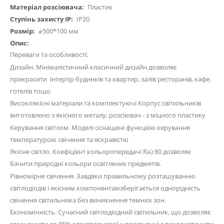
Пластик
IP20
⌀500*100 мм
Переваги та особливості:
Дизайн. Мінімалістичний класичний дизайн дозволяє
прикрасити інтер’єр будинків та квартир, залів ресторанів, кафе,
готелів тощо
Високоякісні матеріали та комплектуючі Корпус світильників
виготовлено з якісного металу, розсіювач - з міцного пластику
Керування світлом. Моделі оснащені функцією керування
температурою свічення та яскравістю
Якісне світло. Коефіцієнт кольоропередачі Ra⩾80 дозволяє
бачити природні кольори освітлених предметів.
Рівномірне свічення. Завдяки правильному розташуванню
світлодіодів і якісним компонентамзберігається однорідність
свічення світильника без виникнення темних зон.
Економічність. Сучасний світлодіодний світильник, що дозволяє