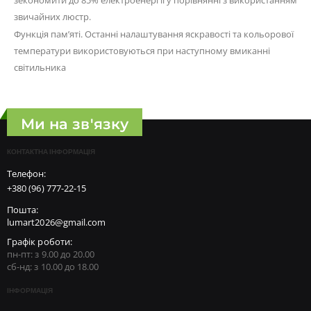
зекономити до 85% електроенергії у порівнянні з використанням
звичайних люстр.
Функція пам’яті. Останні налаштування яскравості та кольорової
температури використовуються при наступному вмиканні
світильника
Ми на зв'язку
КОНТАКТНА ІНФОРМАЦІЯ
Телефон:
+380 (96) 777-22-15
Пошта:
lumart2026@gmail.com
Графік роботи:
пн-пт: з 9.00 до 20.00
сб-нд: з 10.00 до 18.00
ІНФОРМАЦІЯ