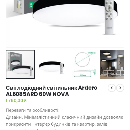
Перейти
Світлодіодний світильник Ardero
до
AL6085ARD 60W NOVA
початку
галереї
1 760,00 ₴
зображень
Переваги та особливості:
Дизайн. Мінімалістичний класичний дизайн дозволяє
прикрасити інтер’єр будинків та квартир, залів