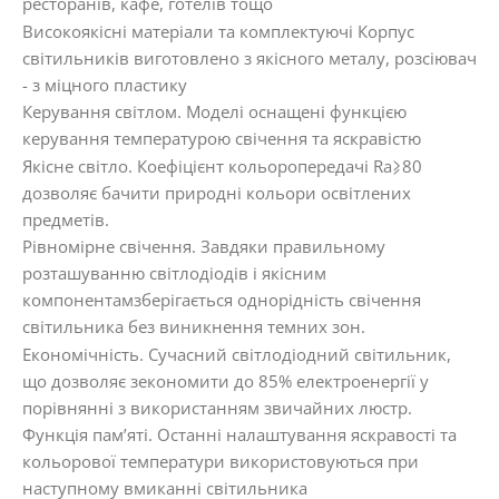
ресторанів, кафе, готелів тощо
Високоякісні матеріали та комплектуючі Корпус
світильників виготовлено з якісного металу, розсіювач
- з міцного пластику
Керування світлом. Моделі оснащені функцією
керування температурою свічення та яскравістю
Якісне світло. Коефіцієнт кольоропередачі Ra⩾80
дозволяє бачити природні кольори освітлених
предметів.
Рівномірне свічення. Завдяки правильному
розташуванню світлодіодів і якісним
компонентамзберігається однорідність свічення
світильника без виникнення темних зон.
Економічність. Сучасний світлодіодний світильник,
що дозволяє зекономити до 85% електроенергії у
порівнянні з використанням звичайних люстр.
Функція пам’яті. Останні налаштування яскравості та
кольорової температури використовуються при
наступному вмиканні світильника