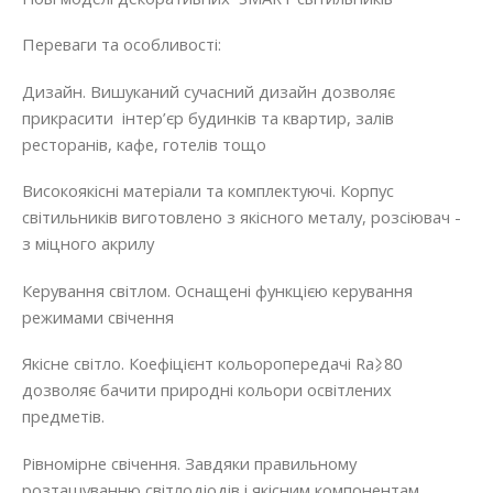
Переваги та особливості:
Дизайн. Вишуканий сучасний дизайн дозволяє
прикрасити інтер’єр будинків та квартир, залів
ресторанів, кафе, готелів тощо
Високоякісні матеріали та комплектуючі. Корпус
світильників виготовлено з якісного металу, розсіювач -
з міцного акрилу
Керування світлом. Оснащені функцією керування
режимами свічення
Якісне світло. Коефіцієнт кольоропередачі Ra⩾80
дозволяє бачити природні кольори освітлених
предметів.
Рівномірне свічення. Завдяки правильному
розташуванню світлодіодів і якісним компонентам