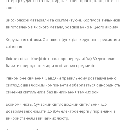
інтер’єр будинків та квартир, залів ресторанів, кафе, готелів
тощо
Високоякісні матеріали та комплектуючі. Корпус світильників
виготовлено з якісного металу, розсіювач - з міцного акрилу
Керування світлом. Оснащені функцією керування режимами
свічення
Якісне світло. Коефіцієнт кольоропередачі Ra⩾80 дозволяє
бачити природні кольори освітлених предметів.
Рівномірне свічення. Завдяки правильному розташуванню
світлодіодів і якісним компонентам зберігається однорідність
свічення світильника без виникнення темних зон.
Економічність. Сучасний світлодіодний світильник, що
дозволяє зекономити до 85% електроенергії у порівнянні з
використанням звичайних люстр.