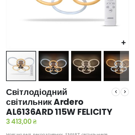
Перейти
Світлодіодний
до
початку
світильник Ardero
галереї
AL6136ARD 115W FELICITY
зображень
3 413,00 ₴
Нові моделі декоративних SMART світильників