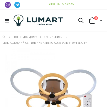
+380 (96) 777-22-15
елемен
0
Toggle
Cart
Nav
СВІТЛО ДЛЯ ДОМУ
СВІТИЛЬНИКИ
СВІТЛОДІОДНИЙ СВІТИЛЬНИК ARDERO AL6136ARD 115W FELICITY
Перейти
до
кінця
галереї
зображень