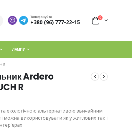
Телефонуйте
елементи
0
+380 (96) 777-22-15
Cart
ЛАМПИ
H R
льник Ardero
UCH R
ю та екологічною альтернативою звичайним
ті можна використовувати як у житлових так і
нтер'єрах