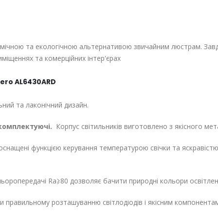
омічною та екологічною альтернативою звичайним люстрам. Завд
риміщеннях та комерційних інтер'єрах
rdero AL6430ARD
ний та лаконічний дизайн.
 комплектуючі.
Корпус світильників виготовлено з якісного мета
снащені функцією керування температурою свічки та яскравістю
ьоропередачі Ra⩾80 дозволяє бачити природні кольори освітлен
 правильному розташуванню світлодіодів і якісним компонентам 