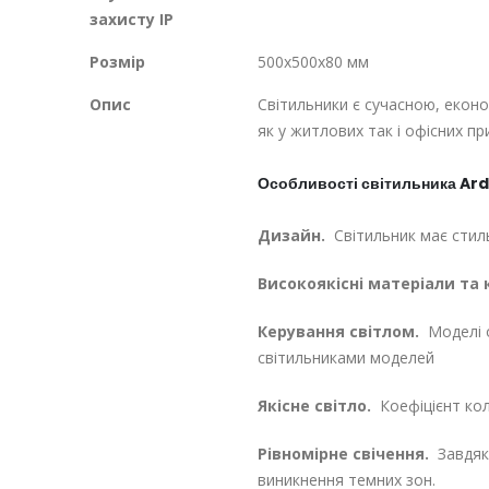
захисту IP
Розмір
500х500х80 мм
Опис
Світильники є сучасною, екон
як у житлових так і офісних п
Особливості світильника A
Дизайн.
Світильник має стиль
Високоякісні матеріали та
Керування світлом.
Моделі о
світильниками моделей
Якісне світло.
Коефіцієнт кол
Рівномірне свічення.
Завдяки
виникнення темних зон.