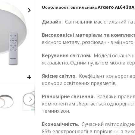
Особливості світильника Ardero AL6430
Дизайн.
Світильник має стильний та 
Високоякісні матеріали та комплек
якісного металу, розсіювач - з міцного
Керування світлом.
Моделі оснащені 
яскравістю. Одним пультом можна кер
Якісне світло.
Коефіцієнт кольоропере
кольори освітлених предметів.
Рівномірне свічення.
Завдяки правиль
компонентам зберігається однорідніст
темних зон.
Економічність.
Сучасний світлодіодни
85% електроенергії в порівнянні з ви