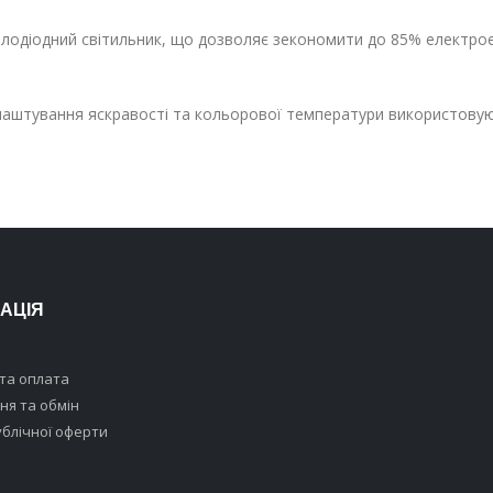
лодіодний світильник, що дозволяє зекономити до 85% електроен
аштування яскравості та кольорової температури використовуют
АЦІЯ
та оплата
я та обмін
ублічної оферти