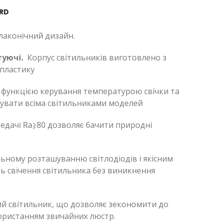
ARD
лаконічний дизайн.
туючі.
Корпус світильників виготовлено з
 пластику
функцією керування температурою свічки та
увати всіма світильниками моделей
дачі Ra⩾80 дозволяє бачити природні
ному розташуванню світлодіодів і якісним
ь свічення світильника без виникнення
й світильник, що дозволяє зекономити до
користанням звичайних люстр.