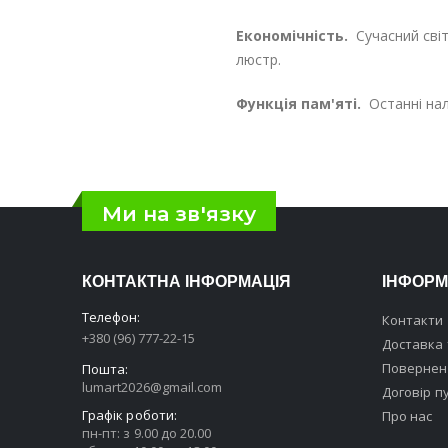
Економічність.
Сучасний світ
люстр.
Функція пам'яті.
Останні нал
Ми на зв'язку
КОНТАКТНА ІНФОРМАЦІЯ
ІНФОРМ
Телефон:
Контакти
+380 (96) 777-22-15
Доставка 
Поверненн
Пошта:
lumart2026@gmail.com
Договір п
Графік роботи:
Про нас
пн-пт: з 9.00 до 20.00