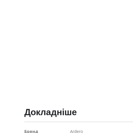
галереї
зображень
Докладніше
Докладніше
Бренд
Ardero