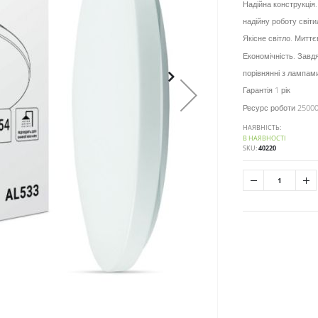
Надійна конструкція
надійну роботу світи
Якісне світло. Митт
Економічність. Завдя
порівнянні з лампа
Гарантія 1 рік
Ресурс роботи 25000
НАЯВНІСТЬ:
В НАЯВНОСТІ
SKU
40220