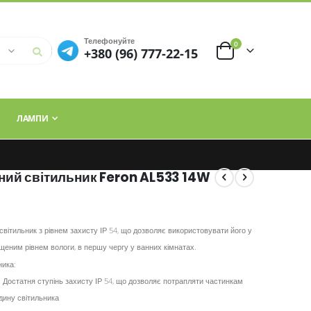
Телефонуйте
елементи
0
+380 (96) 777-22-15
Cart
ЛАМПИ
ний світильник Feron AL533 14W
світильник з рівнем захисту ІР 54, що дозволяє використовувати його у
щеним рівнем вологи, в першу чергу у ванних кімнатах.
ника:
 Достатня ступінь захисту ІР 54, що дозволяє потрапляти частинкам
дину світильника