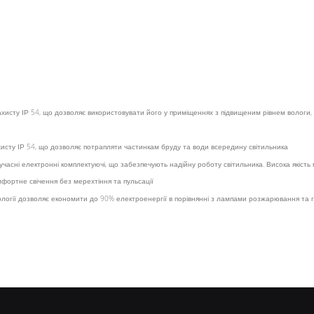
ахисту ІР 54, що дозволяє використовувати його у приміщеннях з підвищеним рівнем вологи, 
хисту ІР 54, що дозволяє потрапляти частинкам бруду та води всередину світильника
учасні електронні комплектуючі, що забезпечують надійну роботу світильника. Висока якість м
омфортне свічення без мерехтіння та пульсації
хнології дозволяє економити до 90% електроенергії в порівнянні з лампами розжарювання т