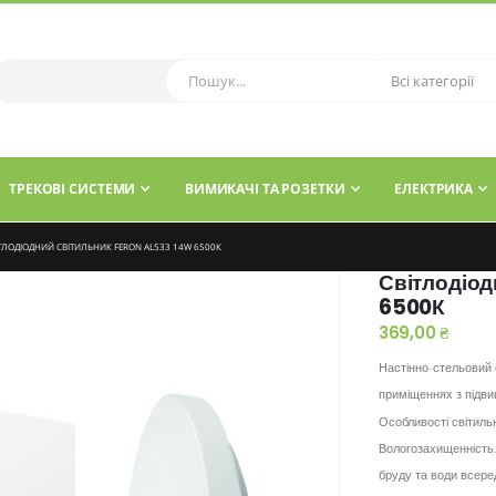
ТРЕКОВІ СИСТЕМИ
ВИМИКАЧІ ТА РОЗЕТКИ
ЕЛЕКТРИКА
ТЛОДІОДНИЙ СВІТИЛЬНИК FERON AL533 14W 6500К
Світлодіод
6500К
369,00 ₴
Настінно-стельовий 
приміщеннях з підви
Особливості світиль
Вологозахищенність.
бруду та води всере