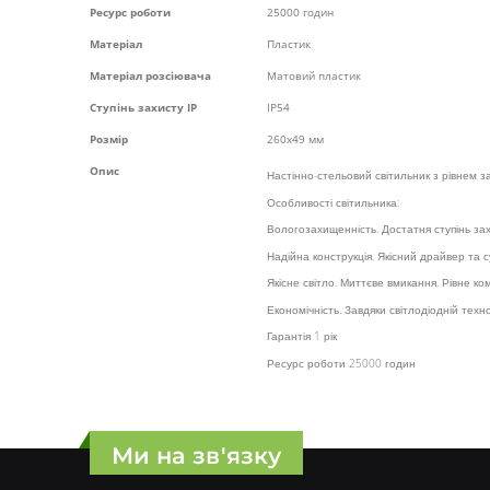
Ресурс роботи
25000 годин
Матеріал
Пластик
Матеріал розсіювача
Матовий пластик
Ступінь захисту IP
IP54
Розмір
260х49 мм
Опис
Настінно-стельовий світильник з рівнем з
Особливості світильника:
Вологозахищенність. Достатня ступінь за
Надійна конструкція. Якісний драйвер та с
Якісне світло. Миттєве вмикання. Рівне к
Економічність. Завдяки світлодіодній те
Гарантія 1 рік
Ресурс роботи 25000 годин
Ми на зв'язку