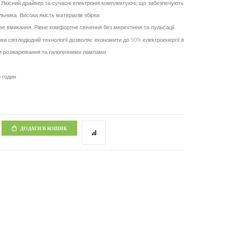
. Якісний драйвер та сучасні електронні комплектуючі, що забезпечують
льника. Висока якість матеріалів збірки.
єве вмикання. Рівне комфортне свічення без мерехтіння та пульсації
ки світлодіодній технології дозволяє економити до 90% електроенергії в
ми розжарювання та галогенними лампами
 годин
ДОДАТИ В КОШИК